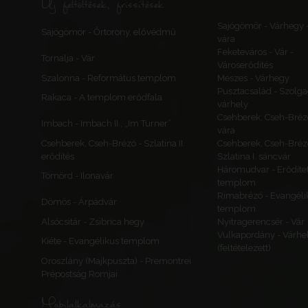
Új feltöltések, frissítések
Sajógömör - Várhegy 
Sajógömör - Őrtorony, elővédmű
vára
Feketeváros - Vár -
Tornalja - Vár
Városerődítés
Szalonna - Református templom
Meszes - Várhegy
Pusztacsalád - Szolga
Rakaca - A templom erődfala
várhely
Csehberek, Cseh-Bréz
Imbach - Imbach II., „Im Turner”
vára
Csehberek, Cseh-Brézó - Szlatina II.
Csehberek, Cseh-Bréz
erődítés
Szlatina I. sáncvár
Háromudvar - Erődítet
Tömörd - Ilonavár
templom
Rimabrézó - Evangéli
Dömös - Árpádvár
templom
Alsócsitár - Zsibrica hegy
Nyitragerencsér - Vár
Vulkapordány - Várhe
Kiéte - Evangélikus templom
(feltételezett)
Oroszlány (Majkpuszta) - Premontrei
Prépostság Romjai
Mobilalkalmazás