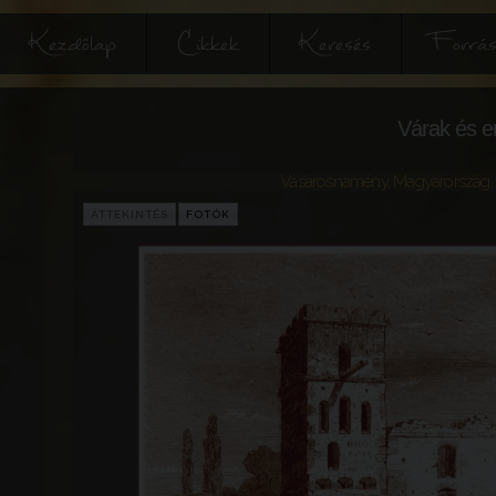
Kezdőlap
Cikkek
Keresés
Forrás
Várak és e
Vásárosnamény
,
Magyarország
,
ÁTTEKINTÉS
FOTÓK