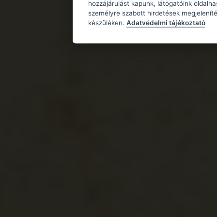
hozzájárulást kapunk, látogatóink oldalh
személyre szabott hirdetések megjeleníté
készüléken.
Adatvédelmi tájékoztató