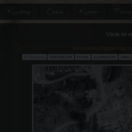
Kezdőlap
Cikkek
Keresés
Forrás
Várak és e
Andornaktálya
,
Magyarország
,
H
ÁTTEKINTÉS
TÖRTÉNELEM
FOTÓK
ALAPRAJZOK
ÁBRÁ