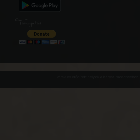
Támogatás
Várak és erődített helyek a Kárpát-medencében -