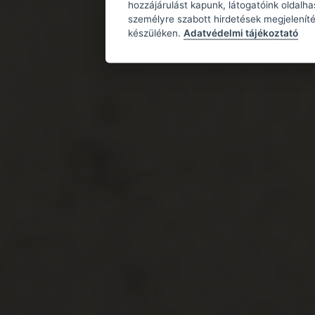
hozzájárulást kapunk, látogatóink oldalh
személyre szabott hirdetések megjeleníté
készüléken.
Adatvédelmi tájékoztató