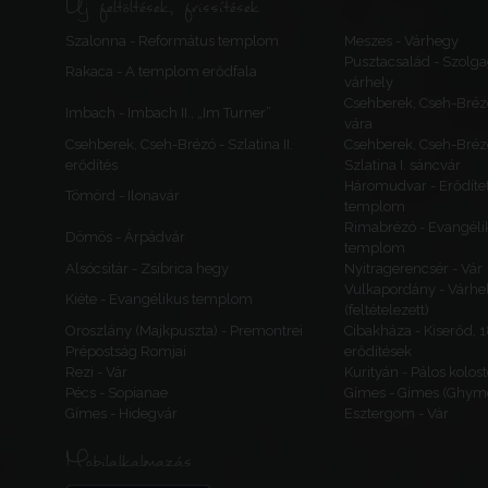
Új feltöltések, frissítések
Szalonna - Református templom
Meszes - Várhegy
Pusztacsalád - Szolga
Rakaca - A templom erődfala
várhely
Csehberek, Cseh-Bréz
Imbach - Imbach II., „Im Turner”
vára
Csehberek, Cseh-Brézó - Szlatina II.
Csehberek, Cseh-Bréz
erődítés
Szlatina I. sáncvár
Háromudvar - Erődítet
Tömörd - Ilonavár
templom
Rimabrézó - Evangéli
Dömös - Árpádvár
templom
Alsócsitár - Zsibrica hegy
Nyitragerencsér - Vár
Vulkapordány - Várhe
Kiéte - Evangélikus templom
(feltételezett)
Oroszlány (Majkpuszta) - Premontrei
Cibakháza - Kiserőd, 
Prépostság Romjai
erődítések
Rezi - Vár
Kurityán - Pálos kolos
Pécs - Sopianae
Gímes - Gímes (Ghyme
Gímes - Hidegvár
Esztergom - Vár
Mobilalkalmazás