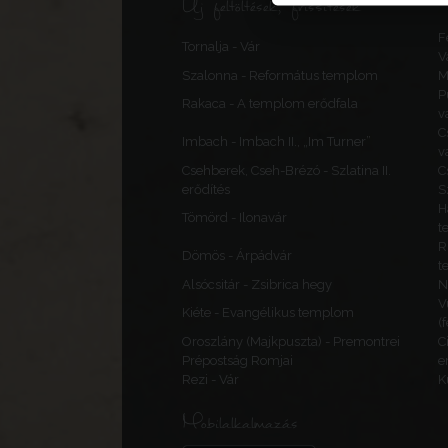
Új feltöltések, frissítések
F
Tornalja - Vár
V
Szalonna - Református templom
M
P
Rakaca - A templom erődfala
v
C
Imbach - Imbach II., „Im Turner”
v
Csehberek, Cseh-Brézó - Szlatina II.
C
erődítés
S
H
Tömörd - Ilonavár
t
R
Dömös - Árpádvár
t
Alsócsitár - Zsibrica hegy
N
V
Kiéte - Evangélikus templom
(
Oroszlány (Majkpuszta) - Premontrei
C
Prépostság Romjai
e
Rezi - Vár
K
Mobilalkalmazás