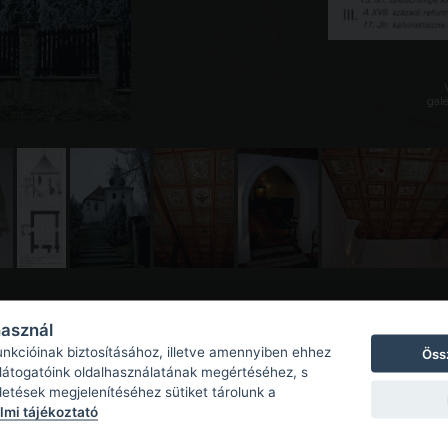
galé
használ
unkcióinak biztosításához, illetve amennyiben ehhez
Öss
 látogatóink oldalhasználatának megértéséhez, s
detések megjelenítéséhez sütiket tárolunk a
mi tájékoztató