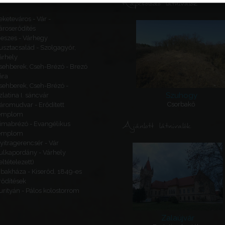
Kapcsolódó látnivalók
eketeváros - Vár -
ároserődítés
eszes - Várhegy
usztacsalád - Szolgagyőr,
árhely
sehberek, Cseh-Brézó - Brezó
ára
sehberek, Cseh-Brézó -
Szuhogy
zlatina I. sáncvár
Csorbakő
áromudvar - Erődített
emplom
Ajánlott látnivalók
imabrézó - Evangélikus
emplom
yitragerencsér - Vár
ulkapordány - Várhely
feltételezett)
ibakháza - Kiserőd, 1849-es
rődítések
urityán - Pálos kolostorrom
Zalaújvár