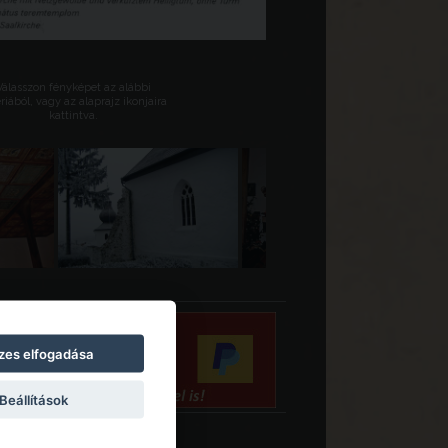
Válasszon fényképet az alábbi
riából, vagy az alaprajz ikonjaira
kattintva.
zes elfogadása
Beállítások