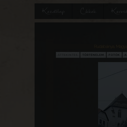
Kezdőlap
Cikkek
Keres
Rudabánya
,
Magya
ÁTTEKINTÉS
TÖRTÉNELEM
FOTÓK
A