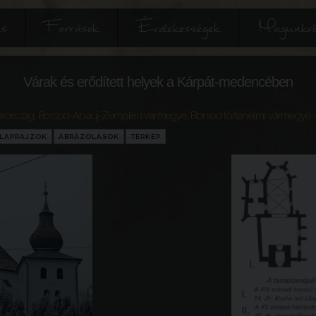
és
Források
Érdekességek
Magunkró
Várak és erődített helyek a Kárpát-medencében
rország
,
Borsod-Abaúj-Zemplén vármegye
,
Borsod történelmi vármegye
-
LAPRAJZOK
ÁBRÁZOLÁSOK
TÉRKÉP