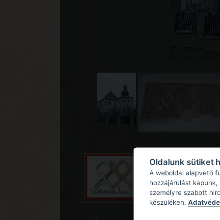
Oldalunk sütiket 
A weboldal alapvető f
hozzájárulást kapunk,
személyre szabott hir
készüléken.
Adatvédel