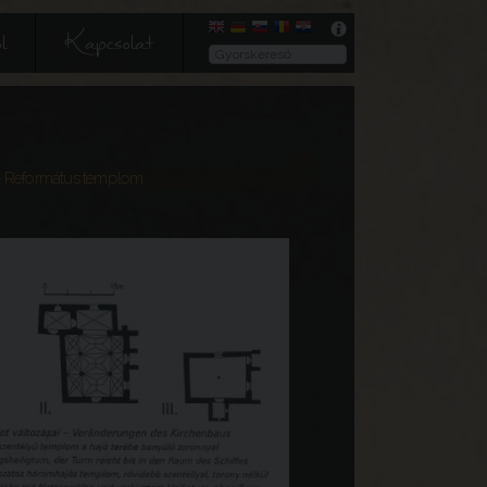
l
Kapcsolat
 Református templom