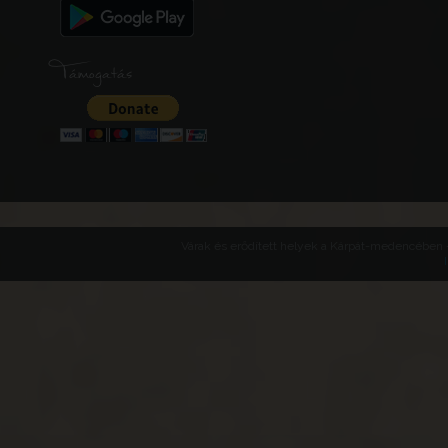
Támogatás
Várak és erődített helyek a Kárpát-medencében -