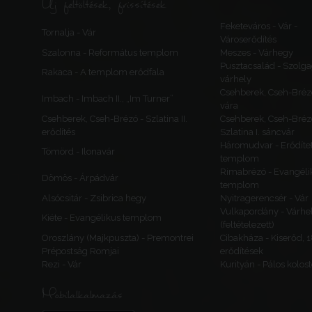
Új feltöltések, frissítések
Feketeváros - Vár -
Tornalja - Vár
Városerődítés
Szalonna - Református templom
Meszes - Várhegy
Pusztacsalád - Szolga
Rakaca - A templom erődfala
várhely
Csehberek, Cseh-Bréz
Imbach - Imbach II., „Im Turner”
vára
Csehberek, Cseh-Brézó - Szlatina II.
Csehberek, Cseh-Bréz
erődítés
Szlatina I. sáncvár
Háromudvar - Erődítet
Tömörd - Ilonavár
templom
Rimabrézó - Evangéli
Dömös - Árpádvár
templom
Alsócsitár - Zsibrica hegy
Nyitragerencsér - Vár
Vulkapordány - Várhe
Kiéte - Evangélikus templom
(feltételezett)
Oroszlány (Majkpuszta) - Premontrei
Cibakháza - Kiserőd, 
Prépostság Romjai
erődítések
Rezi - Vár
Kurityán - Pálos kolos
Mobilalkalmazás