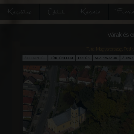
Kezdőlap
Cikkek
Keresés
Forrás
Várak és e
Tura
,
Magyarország
,
Pest 
ÁTTEKINTÉS
TÖRTÉNELEM
FOTÓK
ALAPRAJZOK
ÁBRÁ