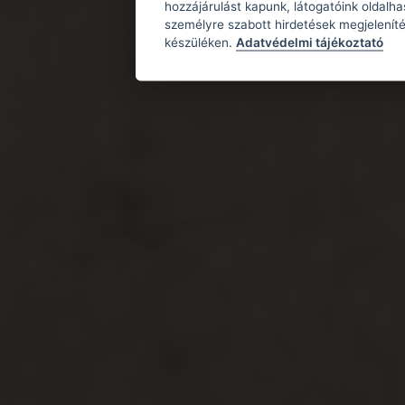
hozzájárulást kapunk, látogatóink oldalh
személyre szabott hirdetések megjeleníté
készüléken.
Adatvédelmi tájékoztató