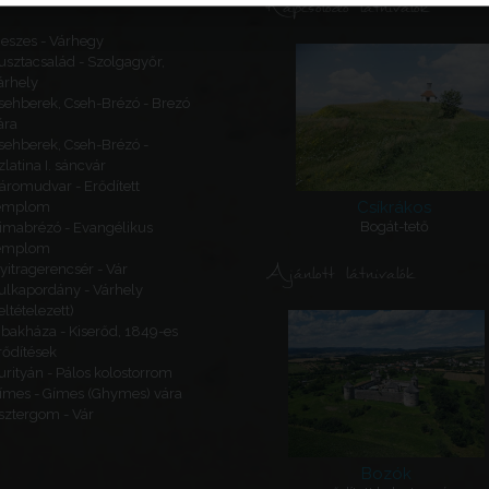
Kapcsolódó látnivalók
eszes - Várhegy
usztacsalád - Szolgagyőr,
árhely
sehberek, Cseh-Brézó - Brezó
ára
sehberek, Cseh-Brézó -
zlatina I. sáncvár
áromudvar - Erődített
Csíkrákos
emplom
Bogát-tető
imabrézó - Evangélikus
emplom
Ajánlott látnivalók
yitragerencsér - Vár
ulkapordány - Várhely
feltételezett)
ibakháza - Kiserőd, 1849-es
rődítések
urityán - Pálos kolostorrom
ímes - Gímes (Ghymes) vára
sztergom - Vár
Bozók