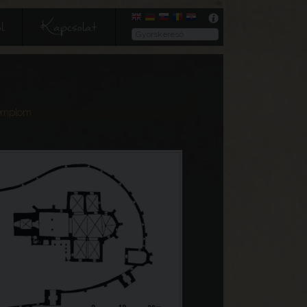
l
Kapcsolat
templom