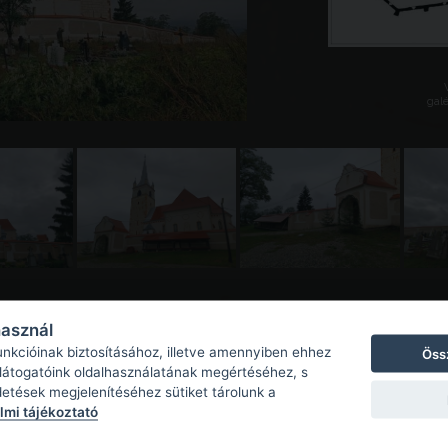
galé
használ
unkcióinak biztosításához, illetve amennyiben ehhez
Öss
 látogatóink oldalhasználatának megértéséhez, s
detések megjelenítéséhez sütiket tárolunk a
mi tájékoztató