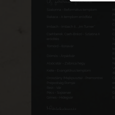
Új feltöltések, frissítések
Szalonna - Református templom
M
P
Rakaca - A templom erődfala
v
C
Imbach - Imbach II., „Im Turner”
v
Csehberek, Cseh-Brézó - Szlatina II.
C
erődítés
S
H
Tömörd - Ilonavár
t
R
Dömös - Árpádvár
t
Alsócsitár - Zsibrica hegy
N
V
Kiéte - Evangélikus templom
(
Oroszlány (Majkpuszta) - Premontrei
C
Prépostság Romjai
e
Rezi - Vár
K
Pécs - Sopianae
G
Gímes - Hidegvár
E
Mobilalkalmazás