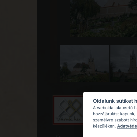
Oldalunk sütiket 
A weboldal alapvető f
hozzájárulást kapunk,
személyre szabott hir
készüléken.
Adatvédel