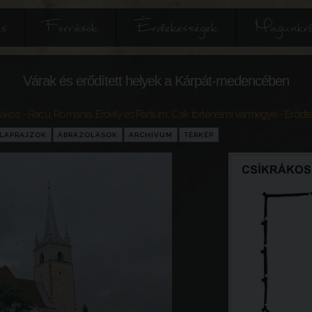
és
Források
Érdekességek
Magunkró
Várak és erődített helyek a Kárpát-medencében
rákos - Racu
,
Románia
,
Erdély és Partium
,
Csík történelmi vármegye
- Erőd
LAPRAJZOK
ÁBRÁZOLÁSOK
ARCHÍVUM
TÉRKÉP