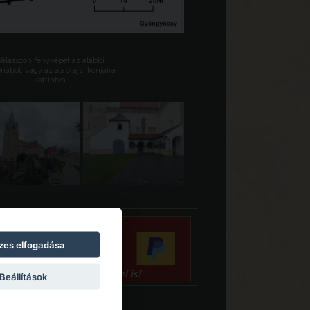
Válasszon fényképet az alábbi
riából, vagy az alaprajz ikonjaira
kattintva.
zes elfogadása
Beállítások