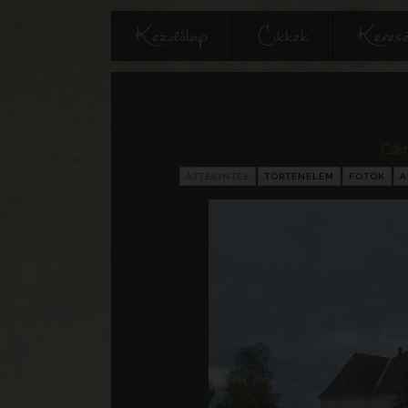
Kezdőlap
Cikkek
Keres
Csík
ÁTTEKINTÉS
TÖRTÉNELEM
FOTÓK
A