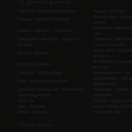
Új feltöltések, frissítések
Szalonna - Református templom
Meszes - Várhegy
Pusztacsalád - Szolga
Rakaca - A templom erődfala
várhely
Csehberek, Cseh-Bréz
Imbach - Imbach II., „Im Turner”
vára
Csehberek, Cseh-Brézó - Szlatina II.
Csehberek, Cseh-Bréz
erődítés
Szlatina I. sáncvár
Háromudvar - Erődítet
Tömörd - Ilonavár
templom
Rimabrézó - Evangéli
Dömös - Árpádvár
templom
Alsócsitár - Zsibrica hegy
Nyitragerencsér - Vár
Vulkapordány - Várhe
Kiéte - Evangélikus templom
(feltételezett)
Oroszlány (Majkpuszta) - Premontrei
Cibakháza - Kiserőd, 
Prépostság Romjai
erődítések
Rezi - Vár
Kurityán - Pálos kolos
Pécs - Sopianae
Gímes - Gímes (Ghyme
Gímes - Hidegvár
Esztergom - Vár
Mobilalkalmazás