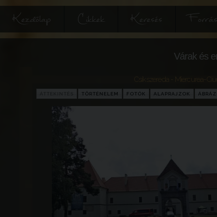
Kezdőlap
Cikkek
Keresés
Forrás
Várak és e
Csíkszereda - Miercurea-Ciu
ÁTTEKINTÉS
TÖRTÉNELEM
FOTÓK
ALAPRAJZOK
ÁBRÁ