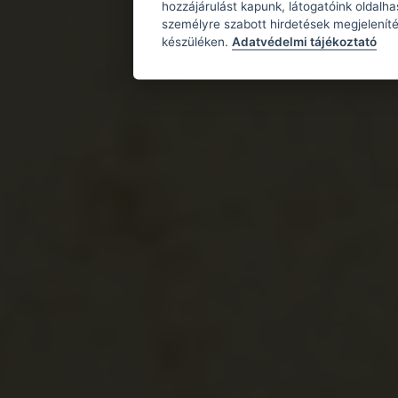
hozzájárulást kapunk, látogatóink oldalh
személyre szabott hirdetések megjeleníté
készüléken.
Adatvédelmi tájékoztató