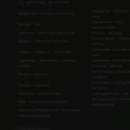
Új feltöltések, frissítések
Sajógömör - Várhegy 
Sajógömör - Őrtorony, elővédmű
vára
Feketeváros - Vár -
Tornalja - Vár
Városerődítés
Szalonna - Református templom
Meszes - Várhegy
Pusztacsalád - Szolga
Rakaca - A templom erődfala
várhely
Csehberek, Cseh-Bréz
Imbach - Imbach II., „Im Turner”
vára
Csehberek, Cseh-Brézó - Szlatina II.
Csehberek, Cseh-Bréz
erődítés
Szlatina I. sáncvár
Háromudvar - Erődítet
Tömörd - Ilonavár
templom
Rimabrézó - Evangéli
Dömös - Árpádvár
templom
Alsócsitár - Zsibrica hegy
Nyitragerencsér - Vár
Vulkapordány - Várhe
Kiéte - Evangélikus templom
(feltételezett)
Oroszlány (Majkpuszta) - Premontrei
Prépostság Romjai
Mobilalkalmazás