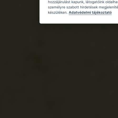
hozzájárulást kapunk, látogatóink oldalh
személyre szabott hirdetések megjeleníté
készüléken.
Adatvédelmi tájékoztató