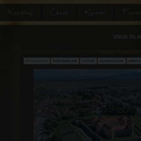
Kezdőlap
Cikkek
Keresés
Forrás
Várak és e
Fogaras - Făgăraş
,
Ro
ÁTTEKINTÉS
TÖRTÉNELEM
FOTÓK
ALAPRAJZOK
ÁBRÁ