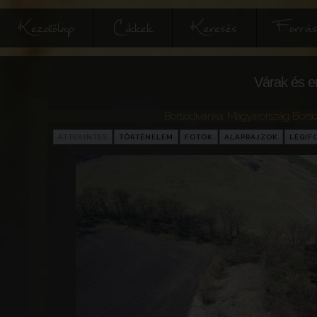
Kezdőlap
Cikkek
Keresés
Forrás
Várak és e
Borsodivánka
,
Magyarország
,
Bors
ÁTTEKINTÉS
TÖRTÉNELEM
FOTÓK
ALAPRAJZOK
LÉGIF