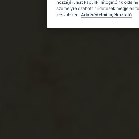
hozzájárulást kapunk, látogatóink oldalh
személyre szabott hirdetések megjeleníté
készüléken.
Adatvédelmi tájékoztató