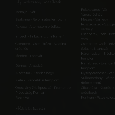
Új feltöltések, frissítések
Feketeváros - Vár -
Tornalja - Vár
Városerődítés
Szalonna - Református templom
Meszes - Várhegy
Pusztacsalád - Szolga
Rakaca - A templom erődfala
várhely
Csehberek, Cseh-Bréz
Imbach - Imbach II., „Im Turner”
vára
Csehberek, Cseh-Brézó - Szlatina II.
Csehberek, Cseh-Bréz
erődítés
Szlatina I. sáncvár
Háromudvar - Erődítet
Tömörd - Ilonavár
templom
Rimabrézó - Evangéli
Dömös - Árpádvár
templom
Alsócsitár - Zsibrica hegy
Nyitragerencsér - Vár
Vulkapordány - Várhe
Kiéte - Evangélikus templom
(feltételezett)
Oroszlány (Majkpuszta) - Premontrei
Cibakháza - Kiserőd, 
Prépostság Romjai
erődítések
Rezi - Vár
Kurityán - Pálos kolos
Mobilalkalmazás