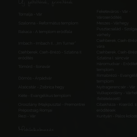
Új feltöltések, frissítések
Feketeváros - Vár -
Tornalja - Vár
Városerődítés
Szalonna - Református templom
Meszes - Várhegy
Pusztacsalád - Szolga
Rakaca - A templom erődfala
várhely
Csehberek, Cseh-Bréz
Imbach - Imbach II., „Im Turner”
vára
Csehberek, Cseh-Brézó - Szlatina II.
Csehberek, Cseh-Bréz
erődítés
Szlatina I. sáncvár
Háromudvar - Erődítet
Tömörd - Ilonavár
templom
Rimabrézó - Evangéli
Dömös - Árpádvár
templom
Alsócsitár - Zsibrica hegy
Nyitragerencsér - Vár
Vulkapordány - Várhe
Kiéte - Evangélikus templom
(feltételezett)
Oroszlány (Majkpuszta) - Premontrei
Cibakháza - Kiserőd, 
Prépostság Romjai
erődítések
Rezi - Vár
Kurityán - Pálos kolos
Mobilalkalmazás