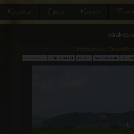
Kezdőlap
Cikkek
Keresés
Forrás
Várak és e
Kézdiszentlélek - Sânzieni
,
Rom
ÁTTEKINTÉS
TÖRTÉNELEM
FOTÓK
ALAPRAJZOK
TÉRKÉ