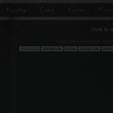
Kezdőlap
Cikkek
Keresés
Forrás
Várak és e
Szászbogács - Bogeschdorf - Băgac
ÁTTEKINTÉS
TÖRTÉNELEM
FOTÓK
ALAPRAJZOK
ÁBRÁ