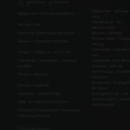
Új feltöltések, frissítések
Sajógömör - Várhegy 
Sajógömör - Őrtorony, elővédmű
vára
Feketeváros - Vár -
Tornalja - Vár
Városerődítés
Szalonna - Református templom
Meszes - Várhegy
Pusztacsalád - Szolga
Rakaca - A templom erődfala
várhely
Csehberek, Cseh-Bréz
Imbach - Imbach II., „Im Turner”
vára
Csehberek, Cseh-Brézó - Szlatina II.
Csehberek, Cseh-Bréz
erődítés
Szlatina I. sáncvár
Háromudvar - Erődítet
Tömörd - Ilonavár
templom
Rimabrézó - Evangéli
Dömös - Árpádvár
templom
Alsócsitár - Zsibrica hegy
Nyitragerencsér - Vár
Vulkapordány - Várhe
Kiéte - Evangélikus templom
(feltételezett)
Oroszlány (Majkpuszta) - Premontrei
Prépostság Romjai
Mobilalkalmazás