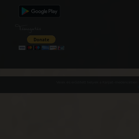
Támogatás
Várak és erődített helyek a Kárpát-medencében -