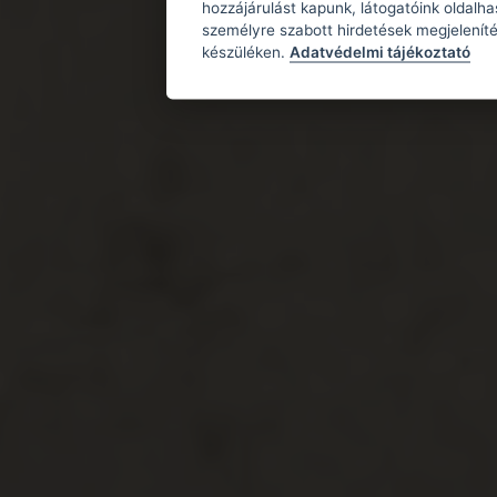
hozzájárulást kapunk, látogatóink oldalh
személyre szabott hirdetések megjeleníté
készüléken.
Adatvédelmi tájékoztató