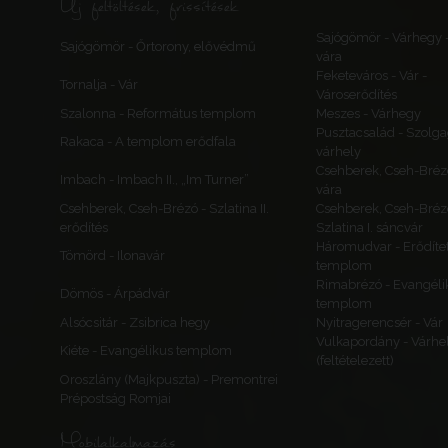
Új feltöltések, frissítések
Sajógömör - Várhegy 
Sajógömör - Őrtorony, elővédmű
vára
Feketeváros - Vár -
Tornalja - Vár
Városerődítés
Szalonna - Református templom
Meszes - Várhegy
Pusztacsalád - Szolga
Rakaca - A templom erődfala
várhely
Csehberek, Cseh-Bréz
Imbach - Imbach II., „Im Turner”
vára
Csehberek, Cseh-Brézó - Szlatina II.
Csehberek, Cseh-Bréz
erődítés
Szlatina I. sáncvár
Háromudvar - Erődítet
Tömörd - Ilonavár
templom
Rimabrézó - Evangéli
Dömös - Árpádvár
templom
Alsócsitár - Zsibrica hegy
Nyitragerencsér - Vár
Vulkapordány - Várhe
Kiéte - Evangélikus templom
(feltételezett)
Oroszlány (Majkpuszta) - Premontrei
Prépostság Romjai
Mobilalkalmazás