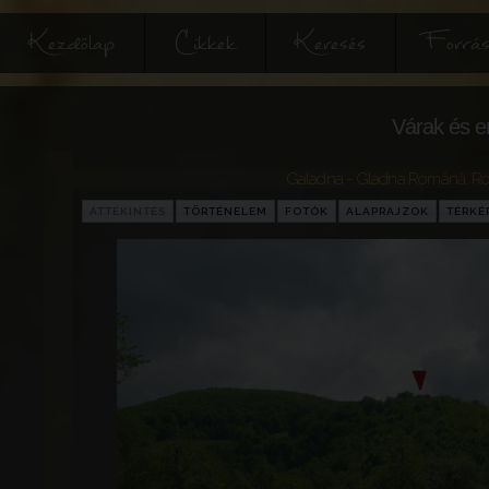
Kezdőlap
Cikkek
Keresés
Forrás
Várak és e
Galadna - Gladna Română
,
Ro
ÁTTEKINTÉS
TÖRTÉNELEM
FOTÓK
ALAPRAJZOK
TÉRKÉ