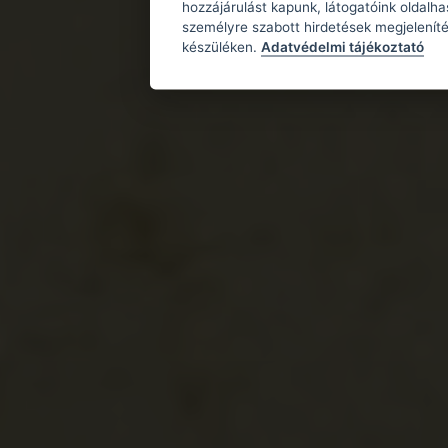
hozzájárulást kapunk, látogatóink oldalh
személyre szabott hirdetések megjeleníté
készüléken.
Adatvédelmi tájékoztató