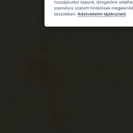
hozzájárulást kapunk, látogatóink oldalh
személyre szabott hirdetések megjeleníté
készüléken.
Adatvédelmi tájékoztató