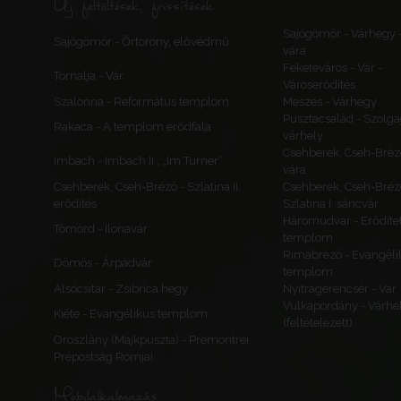
Új feltöltések, frissítések
Sajógömör - Várhegy 
Sajógömör - Őrtorony, elővédmű
vára
Feketeváros - Vár -
Tornalja - Vár
Városerődítés
Szalonna - Református templom
Meszes - Várhegy
Pusztacsalád - Szolga
Rakaca - A templom erődfala
várhely
Csehberek, Cseh-Bréz
Imbach - Imbach II., „Im Turner”
vára
Csehberek, Cseh-Brézó - Szlatina II.
Csehberek, Cseh-Bréz
erődítés
Szlatina I. sáncvár
Háromudvar - Erődítet
Tömörd - Ilonavár
templom
Rimabrézó - Evangéli
Dömös - Árpádvár
templom
Alsócsitár - Zsibrica hegy
Nyitragerencsér - Vár
Vulkapordány - Várhe
Kiéte - Evangélikus templom
(feltételezett)
Oroszlány (Majkpuszta) - Premontrei
Prépostság Romjai
Mobilalkalmazás