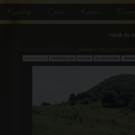
Kezdőlap
Cikkek
Keresés
Forrás
Várak és e
Alsóidecs - Ideciu de Jos
,
Romá
ÁTTEKINTÉS
TÖRTÉNELEM
FOTÓK
ALAPRAJZOK
TÉRKÉ