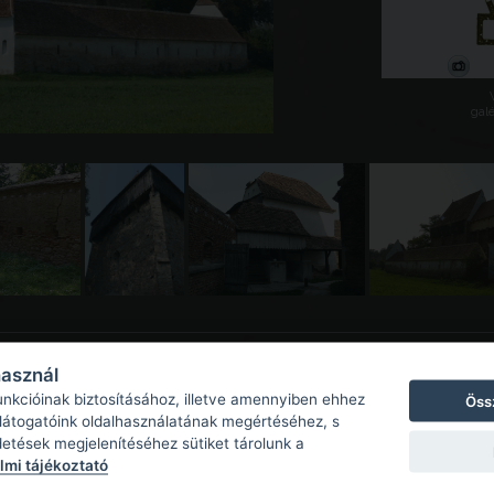
galé
használ
unkcióinak biztosításához, illetve amennyiben ehhez
Öss
 látogatóink oldalhasználatának megértéséhez, s
detések megjelenítéséhez sütiket tárolunk a
mi tájékoztató