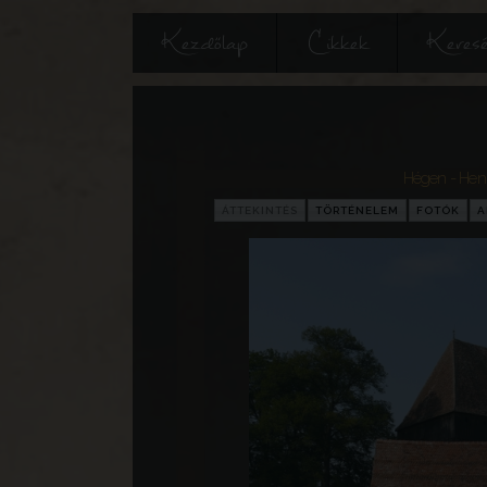
Kezdőlap
Cikkek
Keres
Hégen - Henn
ÁTTEKINTÉS
TÖRTÉNELEM
FOTÓK
A