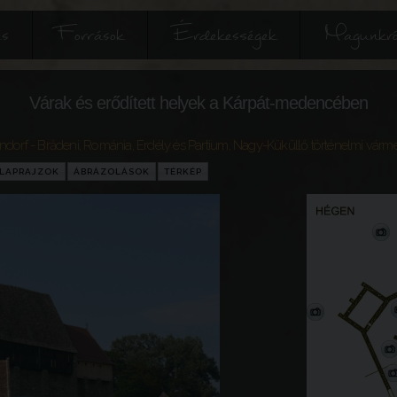
és
Források
Érdekességek
Magunkró
Várak és erődített helyek a Kárpát-medencében
dorf - Brădeni
,
Románia
,
Erdély és Partium
,
Nagy-Küküllő történelmi várm
LAPRAJZOK
ÁBRÁZOLÁSOK
TÉRKÉP