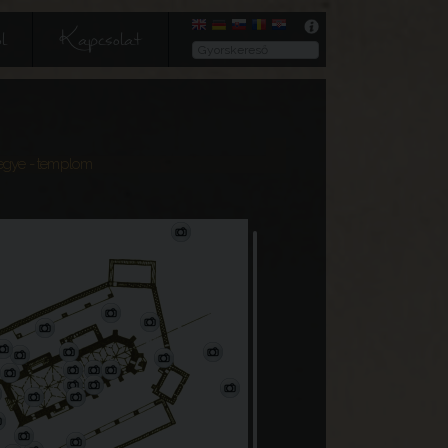
l
Kapcsolat
egye
- templom