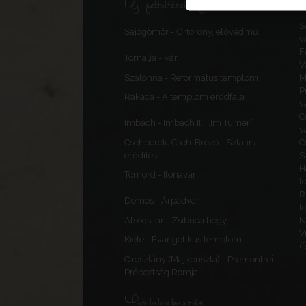
Új feltöltések, frissítések
S
Sajógömör - Őrtorony, elővédmű
v
F
Tornalja - Vár
V
Szalonna - Református templom
M
P
Rakaca - A templom erődfala
v
C
Imbach - Imbach II., „Im Turner”
v
Csehberek, Cseh-Brézó - Szlatina II.
C
erődítés
S
H
Tömörd - Ilonavár
t
R
Dömös - Árpádvár
t
Alsócsitár - Zsibrica hegy
N
V
Kiéte - Evangélikus templom
(
Oroszlány (Majkpuszta) - Premontrei
Prépostság Romjai
Mobilalkalmazás