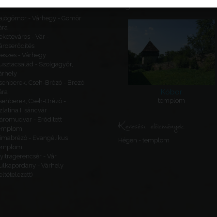
Ajánlott látnivalók
ajógömör - Várhegy - Gömör
ára
eketeváros - Vár -
ároserődítés
eszes - Várhegy
usztacsalád - Szolgagyőr,
árhely
sehberek, Cseh-Brézó - Brezó
Kóbor
ára
templom
sehberek, Cseh-Brézó -
zlatina I. sáncvár
áromudvar - Erődített
Keresési előzmények
emplom
imabrézó - Evangélikus
Hégen - templom
emplom
yitragerencsér - Vár
ulkapordány - Várhely
feltételezett)