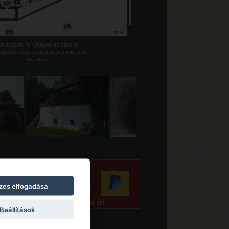
Válasszon fényképet az alábbi
riából, vagy az alaprajz ikonjaira
kattintva.
zes elfogadása
Beállítások