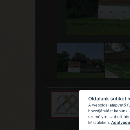
Oldalunk sütiket 
A weboldal alapvető f
hozzájárulást kapunk,
személyre szabott hir
készüléken.
Adatvédel