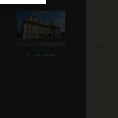
Kismarton
Vár - városerődítés