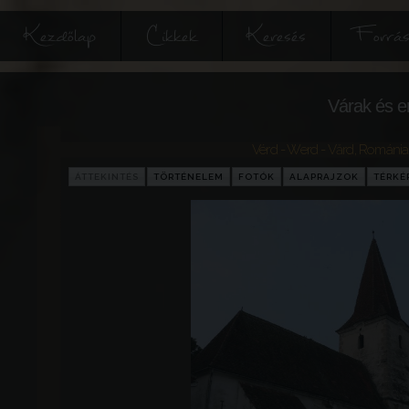
Kezdőlap
Cikkek
Keresés
Forrás
Várak és e
Vérd - Werd - Vărd
,
Románia
ÁTTEKINTÉS
TÖRTÉNELEM
FOTÓK
ALAPRAJZOK
TÉRKÉ