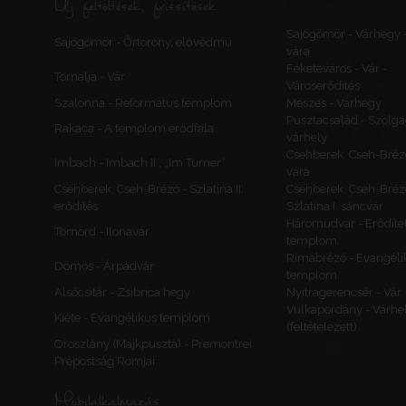
Új feltöltések, frissítések
Sajógömör - Várhegy 
Sajógömör - Őrtorony, elővédmű
vára
Feketeváros - Vár -
Tornalja - Vár
Városerődítés
Szalonna - Református templom
Meszes - Várhegy
Pusztacsalád - Szolga
Rakaca - A templom erődfala
várhely
Csehberek, Cseh-Bréz
Imbach - Imbach II., „Im Turner”
vára
Csehberek, Cseh-Brézó - Szlatina II.
Csehberek, Cseh-Bréz
erődítés
Szlatina I. sáncvár
Háromudvar - Erődítet
Tömörd - Ilonavár
templom
Rimabrézó - Evangéli
Dömös - Árpádvár
templom
Alsócsitár - Zsibrica hegy
Nyitragerencsér - Vár
Vulkapordány - Várhe
Kiéte - Evangélikus templom
(feltételezett)
Oroszlány (Majkpuszta) - Premontrei
Prépostság Romjai
Mobilalkalmazás