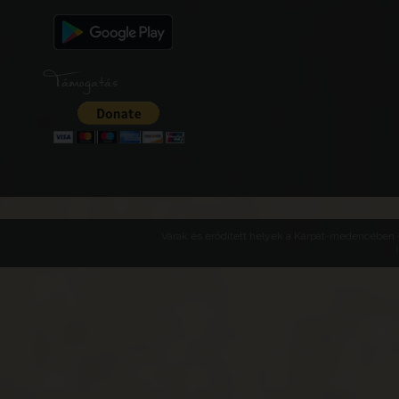
Támogatás
Várak és erődített helyek a Kárpát-medencében -