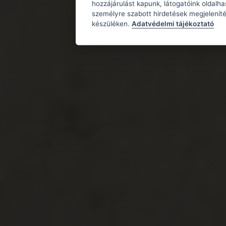
hozzájárulást kapunk, látogatóink oldalh
személyre szabott hirdetések megjeleníté
készüléken.
Adatvédelmi tájékoztató