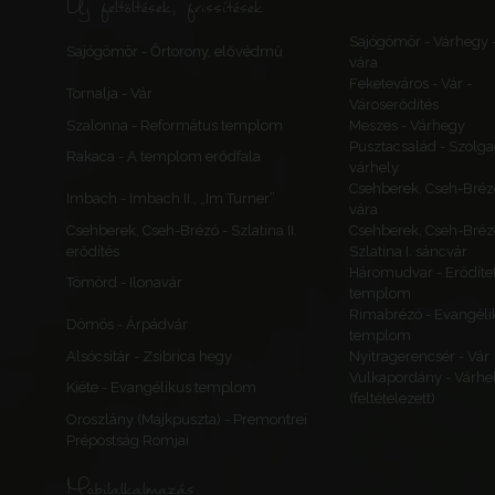
Új feltöltések, frissítések
Sajógömör - Várhegy 
Sajógömör - Őrtorony, elővédmű
vára
Feketeváros - Vár -
Tornalja - Vár
Városerődítés
Szalonna - Református templom
Meszes - Várhegy
Pusztacsalád - Szolga
Rakaca - A templom erődfala
várhely
Csehberek, Cseh-Bréz
Imbach - Imbach II., „Im Turner”
vára
Csehberek, Cseh-Brézó - Szlatina II.
Csehberek, Cseh-Bréz
erődítés
Szlatina I. sáncvár
Háromudvar - Erődítet
Tömörd - Ilonavár
templom
Rimabrézó - Evangéli
Dömös - Árpádvár
templom
Alsócsitár - Zsibrica hegy
Nyitragerencsér - Vár
Vulkapordány - Várhe
Kiéte - Evangélikus templom
(feltételezett)
Oroszlány (Majkpuszta) - Premontrei
Prépostság Romjai
Mobilalkalmazás