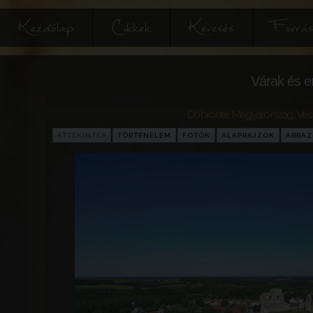
Kezdőlap
Cikkek
Keresés
Forrás
Várak és e
Döbrönte
,
Magyarország
,
Ves
ÁTTEKINTÉS
TÖRTÉNELEM
FOTÓK
ALAPRAJZOK
ÁBRÁ