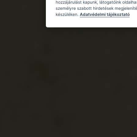
hozzájárulást kapunk, látogatóink oldalh
személyre szabott hirdetések megjeleníté
készüléken.
Adatvédelmi tájékoztató