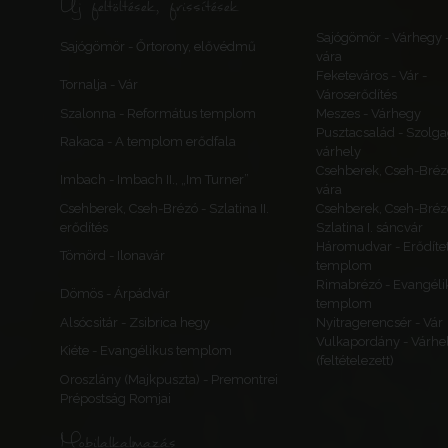
Új feltöltések, frissítések
Sajógömör - Várhegy 
Sajógömör - Őrtorony, elővédmű
vára
Feketeváros - Vár -
Tornalja - Vár
Városerődítés
Szalonna - Református templom
Meszes - Várhegy
Pusztacsalád - Szolga
Rakaca - A templom erődfala
várhely
Csehberek, Cseh-Bréz
Imbach - Imbach II., „Im Turner”
vára
Csehberek, Cseh-Brézó - Szlatina II.
Csehberek, Cseh-Bréz
erődítés
Szlatina I. sáncvár
Háromudvar - Erődítet
Tömörd - Ilonavár
templom
Rimabrézó - Evangéli
Dömös - Árpádvár
templom
Alsócsitár - Zsibrica hegy
Nyitragerencsér - Vár
Vulkapordány - Várhe
Kiéte - Evangélikus templom
(feltételezett)
Oroszlány (Majkpuszta) - Premontrei
Prépostság Romjai
Mobilalkalmazás