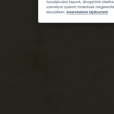
hozzájárulást kapunk, látogatóink oldalh
személyre szabott hirdetések megjeleníté
készüléken.
Adatvédelmi tájékoztató