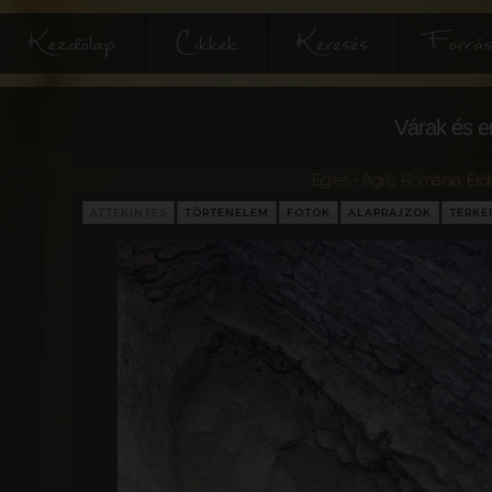
Kezdőlap
Cikkek
Keresés
Forrás
Várak és e
Egres - Agriş
,
Románia
,
Erd
ÁTTEKINTÉS
TÖRTÉNELEM
FOTÓK
ALAPRAJZOK
TÉRKÉ