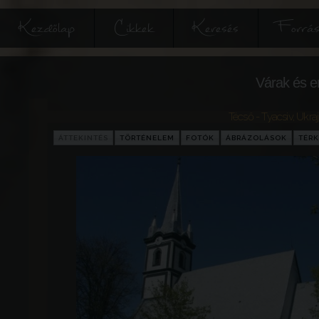
Kezdőlap
Cikkek
Keresés
Forrás
Várak és e
Técső - Tyacsiv
,
Ukra
ÁTTEKINTÉS
TÖRTÉNELEM
FOTÓK
ÁBRÁZOLÁSOK
TÉRK