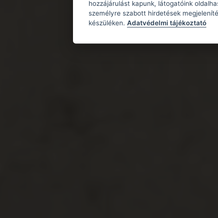
hozzájárulást kapunk, látogatóink oldalh
személyre szabott hirdetések megjeleníté
készüléken.
Adatvédelmi tájékoztató