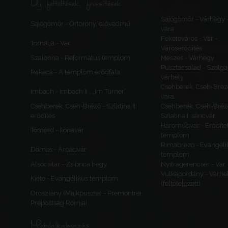
Új feltöltések, frissítések
Sajógömör - Várhegy 
Sajógömör - Őrtorony, elővédmű
vára
Feketeváros - Vár -
Tornalja - Vár
Városerődítés
Szalonna - Református templom
Meszes - Várhegy
Pusztacsalád - Szolga
Rakaca - A templom erődfala
várhely
Csehberek, Cseh-Bréz
Imbach - Imbach II., „Im Turner”
vára
Csehberek, Cseh-Brézó - Szlatina II.
Csehberek, Cseh-Bréz
erődítés
Szlatina I. sáncvár
Háromudvar - Erődítet
Tömörd - Ilonavár
templom
Rimabrézó - Evangéli
Dömös - Árpádvár
templom
Alsócsitár - Zsibrica hegy
Nyitragerencsér - Vár
Vulkapordány - Várhe
Kiéte - Evangélikus templom
(feltételezett)
Oroszlány (Majkpuszta) - Premontrei
Prépostság Romjai
Mobilalkalmazás