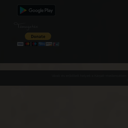
Támogatás
Várak és erődített helyek a Kárpát-medencében -