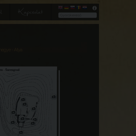
l
Kapcsolat
rmegye
- Atya