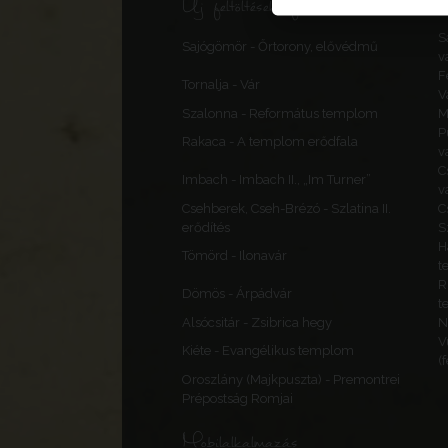
Új feltöltések, frissítések
S
Sajógömör - Őrtorony, elővédmű
v
F
Tornalja - Vár
V
Szalonna - Református templom
M
P
Rakaca - A templom erődfala
v
C
Imbach - Imbach II., „Im Turner”
v
Csehberek, Cseh-Brézó - Szlatina II.
C
erődítés
S
H
Tömörd - Ilonavár
t
R
Dömös - Árpádvár
t
Alsócsitár - Zsibrica hegy
N
V
Kiéte - Evangélikus templom
(
Oroszlány (Majkpuszta) - Premontrei
Prépostság Romjai
Mobilalkalmazás