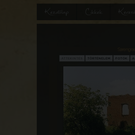
Kezdőlap
Cikkek
Keres
Sarengra
ÁTTEKINTÉS
TÖRTÉNELEM
FOTÓK
A