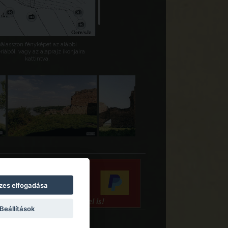
Válasszon fényképet az alábbi
riából, vagy az alaprajz ikonjaira
kattintva.
zes elfogadása
Beállítások