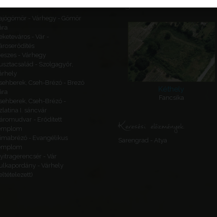
Ajánlott látnivalók
ajógömör - Várhegy - Gömör
ára
eketeváros - Vár -
ároserődítés
eszes - Várhegy
usztacsalád - Szolgagyőr,
árhely
sehberek, Cseh-Brézó - Brezó
Kéthely
ára
Fancsika
sehberek, Cseh-Brézó -
zlatina I. sáncvár
áromudvar - Erődített
Keresési előzmények
emplom
imabrézó - Evangélikus
Sarengrad - Atya
emplom
yitragerencsér - Vár
ulkapordány - Várhely
feltételezett)