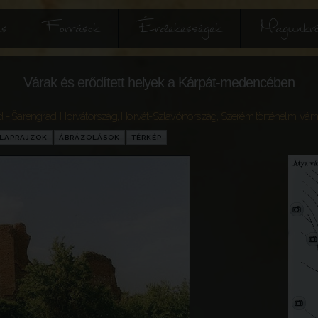
és
Források
Érdekességek
Magunkró
Várak és erődített helyek a Kárpát-medencében
d - Šarengrad
,
Horvátország
,
Horvát-Szlavónország
,
Szerém történelmi vá
LAPRAJZOK
ÁBRÁZOLÁSOK
TÉRKÉP