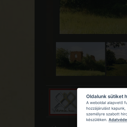
Oldalunk sütiket 
A weboldal alapvető f
hozzájárulást kapunk,
személyre szabott hir
készüléken.
Adatvédel