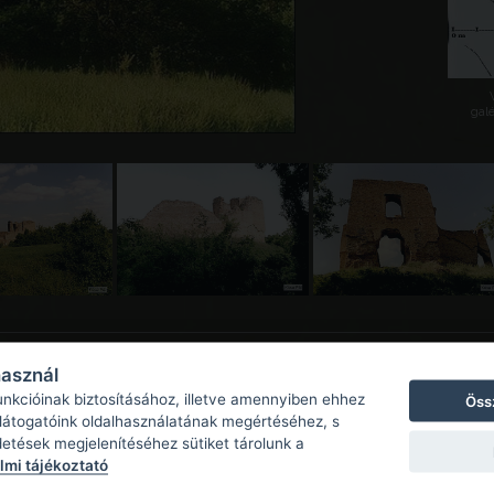
galé
használ
unkcióinak biztosításához, illetve amennyiben ehhez
Öss
 látogatóink oldalhasználatának megértéséhez, s
detések megjelenítéséhez sütiket tárolunk a
mi tájékoztató