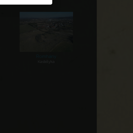
Romhány
Kastélyka