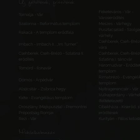
Új feltöltések, frissítések
Feketeváros - Vár -
Tornalja - Vár
Városerődítés
Szalonna - Református templom
Meszes - Várhegy
Pusztacsalád - Szolga
Rakaca - A templom erődfala
várhely
Csehberek, Cseh-Bréz
Imbach - Imbach II., „Im Turner”
vára
Csehberek, Cseh-Brézó - Szlatina II.
Csehberek, Cseh-Bréz
erődítés
Szlatina I. sáncvár
Háromudvar - Erődítet
Tömörd - Ilonavár
templom
Rimabrézó - Evangéli
Dömös - Árpádvár
templom
Alsócsitár - Zsibrica hegy
Nyitragerencsér - Vár
Vulkapordány - Várhe
Kiéte - Evangélikus templom
(feltételezett)
Oroszlány (Majkpuszta) - Premontrei
Cibakháza - Kiserőd, 
Prépostság Romjai
erődítések
Rezi - Vár
Kurityán - Pálos kolos
Mobilalkalmazás