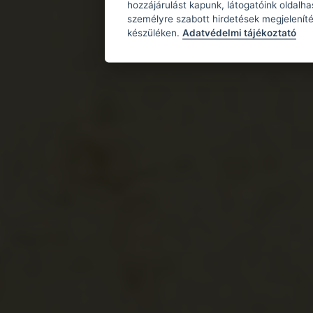
hozzájárulást kapunk, látogatóink oldalh
személyre szabott hirdetések megjeleníté
készüléken.
Adatvédelmi tájékoztató