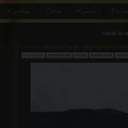
Kezdőlap
Cikkek
Keresés
Forrás
Várak és e
Siroka Kula , Vukova - Široka Kula , Vukova
,
Horvá
ÁTTEKINTÉS
TÖRTÉNELEM
FOTÓK
ALAPRAJZOK
ARCH