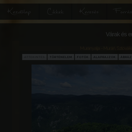
Kezdőlap
Cikkek
Keresés
Forrás
Várak és e
Murányalja - Muráň
,
Szlováki
ÁTTEKINTÉS
TÖRTÉNELEM
FOTÓK
ALAPRAJZOK
ÁBRÁ