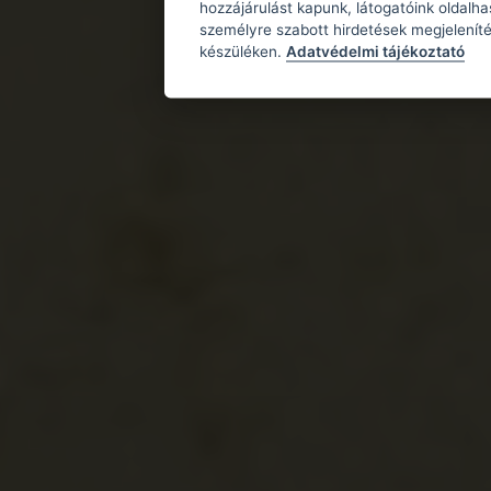
hozzájárulást kapunk, látogatóink oldalh
személyre szabott hirdetések megjeleníté
készüléken.
Adatvédelmi tájékoztató