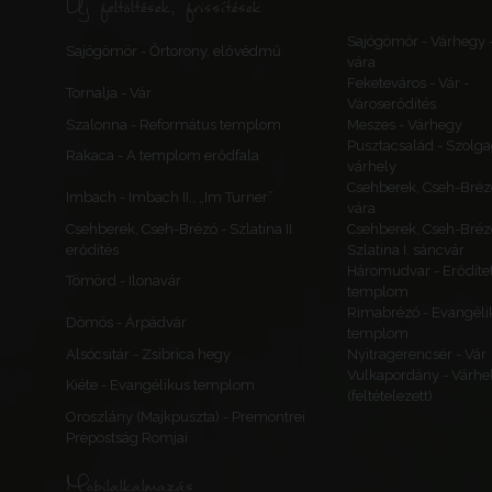
Új feltöltések, frissítések
Sajógömör - Várhegy 
Sajógömör - Őrtorony, elővédmű
vára
Feketeváros - Vár -
Tornalja - Vár
Városerődítés
Szalonna - Református templom
Meszes - Várhegy
Pusztacsalád - Szolga
Rakaca - A templom erődfala
várhely
Csehberek, Cseh-Bréz
Imbach - Imbach II., „Im Turner”
vára
Csehberek, Cseh-Brézó - Szlatina II.
Csehberek, Cseh-Bréz
erődítés
Szlatina I. sáncvár
Háromudvar - Erődítet
Tömörd - Ilonavár
templom
Rimabrézó - Evangéli
Dömös - Árpádvár
templom
Alsócsitár - Zsibrica hegy
Nyitragerencsér - Vár
Vulkapordány - Várhe
Kiéte - Evangélikus templom
(feltételezett)
Oroszlány (Majkpuszta) - Premontrei
Prépostság Romjai
Mobilalkalmazás