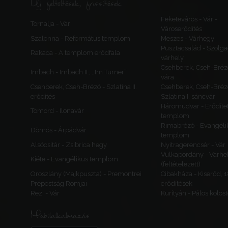
Új feltöltések, frissítések
Feketeváros - Vár -
Tornalja - Vár
Városerődítés
Szalonna - Református templom
Meszes - Várhegy
Pusztacsalád - Szolga
Rakaca - A templom erődfala
várhely
Csehberek, Cseh-Bréz
Imbach - Imbach II., „Im Turner”
vára
Csehberek, Cseh-Brézó - Szlatina II.
Csehberek, Cseh-Bréz
erődítés
Szlatina I. sáncvár
Háromudvar - Erődítet
Tömörd - Ilonavár
templom
Rimabrézó - Evangéli
Dömös - Árpádvár
templom
Alsócsitár - Zsibrica hegy
Nyitragerencsér - Vár
Vulkapordány - Várhe
Kiéte - Evangélikus templom
(feltételezett)
Oroszlány (Majkpuszta) - Premontrei
Cibakháza - Kiserőd, 
Prépostság Romjai
erődítések
Rezi - Vár
Kurityán - Pálos kolos
Mobilalkalmazás