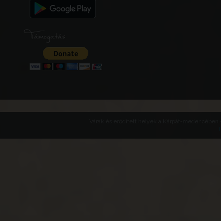
Támogatás
Várak és erődített helyek a Kárpát-medencében -