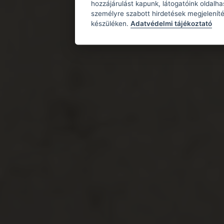
hozzájárulást kapunk, látogatóink oldalh
személyre szabott hirdetések megjeleníté
készüléken.
Adatvédelmi tájékoztató