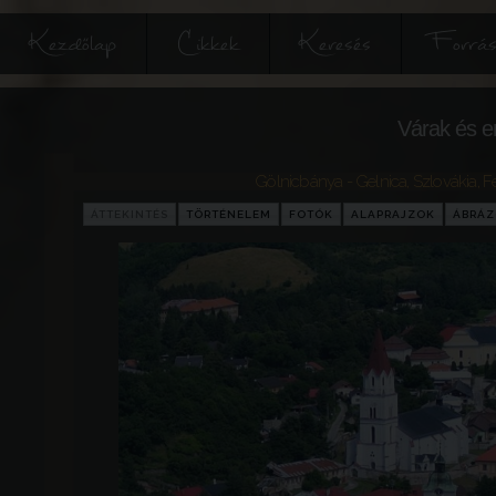
Kezdőlap
Cikkek
Keresés
Forrás
Várak és e
Gölnicbánya - Gelnica
,
Szlovákia
,
F
ÁTTEKINTÉS
TÖRTÉNELEM
FOTÓK
ALAPRAJZOK
ÁBRÁ