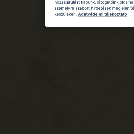
hozzájárulást kapunk, látogatóink oldalh
személyre szabott hirdetések megjeleníté
készüléken.
Adatvédelmi tájékoztató