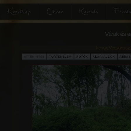
Kezdőlap
Cikkek
Keresés
Forrás
Várak és e
Ikervár
,
Magyarorsz
ÁTTEKINTÉS
TÖRTÉNELEM
FOTÓK
ALAPRAJZOK
ÁBRÁ