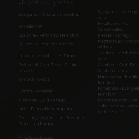
Új feltöltések, frissítések
Sajógömör - Várhegy 
Sajógömör - Őrtorony, elővédmű
vára
Feketeváros - Vár -
Tornalja - Vár
Városerődítés
Szalonna - Református templom
Meszes - Várhegy
Pusztacsalád - Szolga
Rakaca - A templom erődfala
várhely
Csehberek, Cseh-Bréz
Imbach - Imbach II., „Im Turner”
vára
Csehberek, Cseh-Brézó - Szlatina II.
Csehberek, Cseh-Bréz
erődítés
Szlatina I. sáncvár
Háromudvar - Erődítet
Tömörd - Ilonavár
templom
Rimabrézó - Evangéli
Dömös - Árpádvár
templom
Alsócsitár - Zsibrica hegy
Nyitragerencsér - Vár
Vulkapordány - Várhe
Kiéte - Evangélikus templom
(feltételezett)
Oroszlány (Majkpuszta) - Premontrei
Prépostság Romjai
Mobilalkalmazás