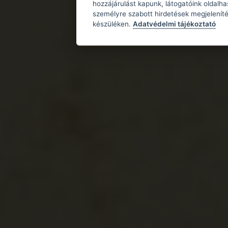
hozzájárulást kapunk, látogatóink oldalh
személyre szabott hirdetések megjeleníté
készüléken.
Adatvédelmi tájékoztató