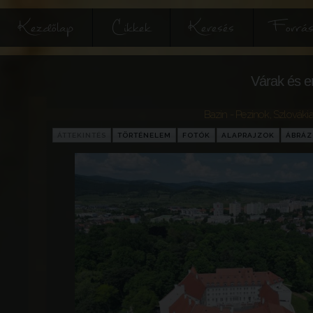
Kezdőlap
Cikkek
Keresés
Forrás
Várak és e
Bazin - Pezinok
,
Szlováki
ÁTTEKINTÉS
TÖRTÉNELEM
FOTÓK
ALAPRAJZOK
ÁBRÁ