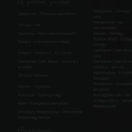
Új feltöltések, frissítések
Sajógömör - Várhegy 
Sajógömör - Őrtorony, elővédmű
vára
Feketeváros - Vár -
Tornalja - Vár
Városerődítés
Szalonna - Református templom
Meszes - Várhegy
Pusztacsalád - Szolga
Rakaca - A templom erődfala
várhely
Csehberek, Cseh-Bréz
Imbach - Imbach II., „Im Turner”
vára
Csehberek, Cseh-Brézó - Szlatina II.
Csehberek, Cseh-Bréz
erődítés
Szlatina I. sáncvár
Háromudvar - Erődítet
Tömörd - Ilonavár
templom
Rimabrézó - Evangéli
Dömös - Árpádvár
templom
Alsócsitár - Zsibrica hegy
Nyitragerencsér - Vár
Vulkapordány - Várhe
Kiéte - Evangélikus templom
(feltételezett)
Oroszlány (Majkpuszta) - Premontrei
Prépostság Romjai
Mobilalkalmazás