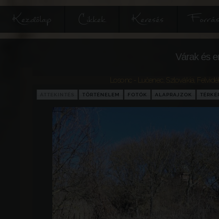
Kezdőlap
Cikkek
Keresés
Forrás
Várak és e
Losonc - Lučenec
,
Szlovákia
,
Felvidé
ÁTTEKINTÉS
TÖRTÉNELEM
FOTÓK
ALAPRAJZOK
TÉRKÉ