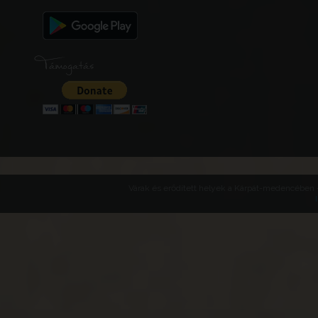
Támogatás
Várak és erődített helyek a Kárpát-medencében -