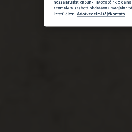
hozzájárulást kapunk, látogatóink oldalh
személyre szabott hirdetések megjeleníté
készüléken.
Adatvédelmi tájékoztató