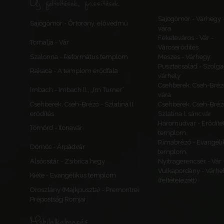
Új feltöltések, frissítések
Sajógömör - Várhegy 
Sajógömör - Őrtorony, elővédmű
vára
Feketeváros - Vár -
Tornalja - Vár
Városerődítés
Szalonna - Református templom
Meszes - Várhegy
Pusztacsalád - Szolga
Rakaca - A templom erődfala
várhely
Csehberek, Cseh-Bréz
Imbach - Imbach II., „Im Turner”
vára
Csehberek, Cseh-Brézó - Szlatina II.
Csehberek, Cseh-Bréz
erődítés
Szlatina I. sáncvár
Háromudvar - Erődítet
Tömörd - Ilonavár
templom
Rimabrézó - Evangéli
Dömös - Árpádvár
templom
Alsócsitár - Zsibrica hegy
Nyitragerencsér - Vár
Vulkapordány - Várhe
Kiéte - Evangélikus templom
(feltételezett)
Oroszlány (Majkpuszta) - Premontrei
Prépostság Romjai
Mobilalkalmazás