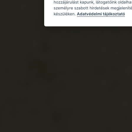
hozzájárulást kapunk, látogatóink oldalh
személyre szabott hirdetések megjeleníté
készüléken.
Adatvédelmi tájékoztató