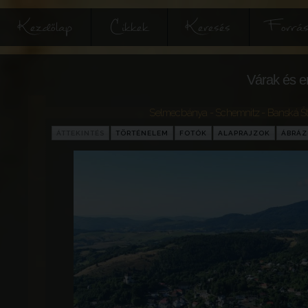
Kezdőlap
Cikkek
Keresés
Forrás
Várak és e
Selmecbánya - Schemnitz - Banská Št
ÁTTEKINTÉS
TÖRTÉNELEM
FOTÓK
ALAPRAJZOK
ÁBRÁ