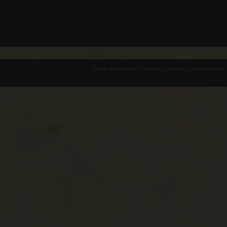
Várak és erődített helyek a Kárpát-medencében -