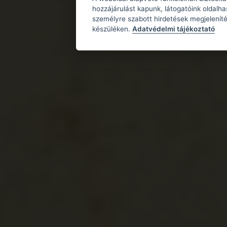
hozzájárulást kapunk, látogatóink oldalh
személyre szabott hirdetések megjeleníté
készüléken.
Adatvédelmi tájékoztató