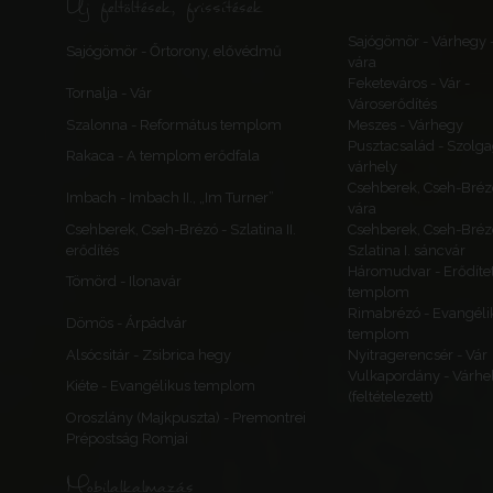
Új feltöltések, frissítések
Sajógömör - Várhegy 
Sajógömör - Őrtorony, elővédmű
vára
Feketeváros - Vár -
Tornalja - Vár
Városerődítés
Szalonna - Református templom
Meszes - Várhegy
Pusztacsalád - Szolga
Rakaca - A templom erődfala
várhely
Csehberek, Cseh-Bréz
Imbach - Imbach II., „Im Turner”
vára
Csehberek, Cseh-Brézó - Szlatina II.
Csehberek, Cseh-Bréz
erődítés
Szlatina I. sáncvár
Háromudvar - Erődítet
Tömörd - Ilonavár
templom
Rimabrézó - Evangéli
Dömös - Árpádvár
templom
Alsócsitár - Zsibrica hegy
Nyitragerencsér - Vár
Vulkapordány - Várhe
Kiéte - Evangélikus templom
(feltételezett)
Oroszlány (Majkpuszta) - Premontrei
Prépostság Romjai
Mobilalkalmazás