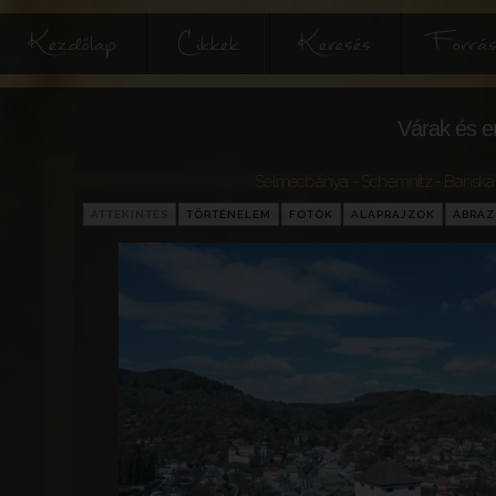
Kezdőlap
Cikkek
Keresés
Forrás
Várak és e
Selmecbánya - Schemnitz - Banská 
ÁTTEKINTÉS
TÖRTÉNELEM
FOTÓK
ALAPRAJZOK
ÁBRÁ