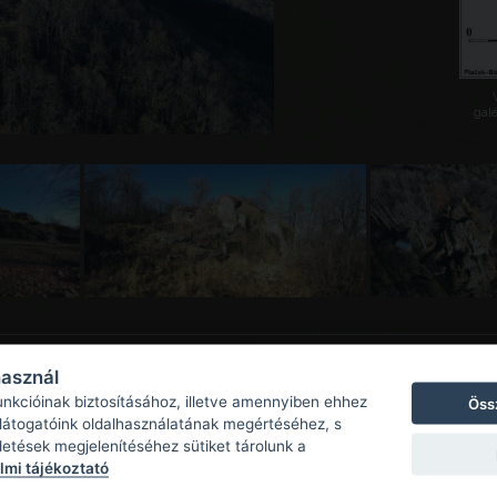
galé
használ
unkcióinak biztosításához, illetve amennyiben ehhez
Öss
 látogatóink oldalhasználatának megértéséhez, s
detések megjelenítéséhez sütiket tárolunk a
mi tájékoztató