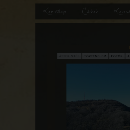
Kezdőlap
Cikkek
Keres
ÁTTEKINTÉS
TÖRTÉNELEM
FOTÓK
A