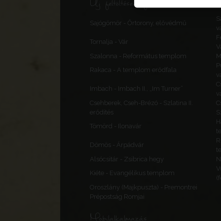
Új feltöltések, frissítések
S
Sajógömör - Őrtorony, elővédmű
v
F
Tornalja - Vár
V
Szalonna - Református templom
M
P
Rakaca - A templom erődfala
v
C
Imbach - Imbach II., „Im Turner”
v
Csehberek, Cseh-Brézó - Szlatina II.
C
erődítés
S
H
Tömörd - Ilonavár
t
R
Dömös - Árpádvár
t
Alsócsitár - Zsibrica hegy
N
V
Kiéte - Evangélikus templom
(
Oroszlány (Majkpuszta) - Premontrei
Prépostság Romjai
Mobilalkalmazás