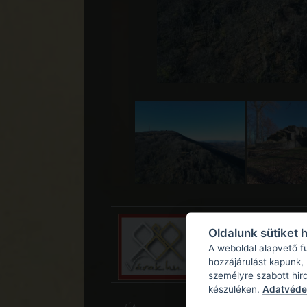
Oldalunk sütiket 
A weboldal alapvető f
hozzájárulást kapunk,
személyre szabott hir
készüléken.
Adatvédel