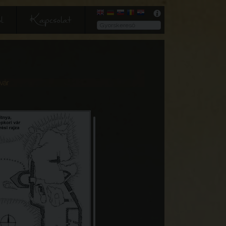
l
Kapcsolat
cvár