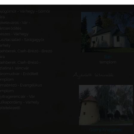
Kapcsolódó látnivalók
ajógömör - Várhegy - Gömör
ára
eketeváros - Vár -
ároserődítés
eszes - Várhegy
usztacsalád - Szolgagyőr,
árhely
sehberek, Cseh-Brézó - Brezó
Illés
ára
templom
sehberek, Cseh-Brézó -
zlatina I. sáncvár
Ajánlott látnivalók
áromudvar - Erődített
emplom
imabrézó - Evangélikus
emplom
yitragerencsér - Vár
ulkapordány - Várhely
feltételezett)
Gornji Kneginec