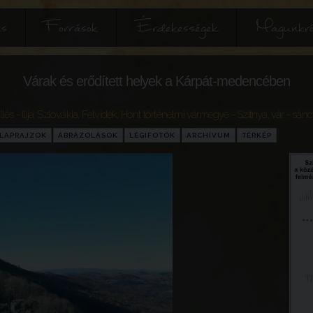
és
Források
Érdekességek
Magunkró
Várak és erődített helyek a Kárpát-medencében
Illés - Ilija
,
Szlovákia
,
Felvidék
,
Hont történelmi vármegye
- Szitnya, vár - sán
LAPRAJZOK
ÁBRÁZOLÁSOK
LÉGIFOTÓK
ARCHÍVUM
TÉRKÉP