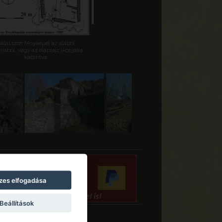
Válasszon fényképet az alábbi
riából, vagy az alaprajz ikonjaira
kattintva.
zes elfogadása
Beállítások