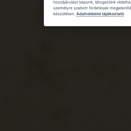
hozzájárulást kapunk, látogatóink oldalh
személyre szabott hirdetések megjeleníté
készüléken.
Adatvédelmi tájékoztató