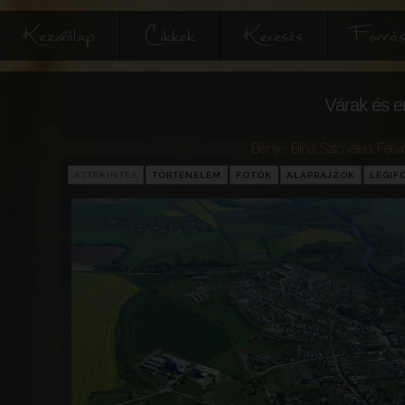
Kezdőlap
Cikkek
Keresés
Forrás
Várak és e
Bény - Bíňa
,
Szlovákia
,
Felv
ÁTTEKINTÉS
TÖRTÉNELEM
FOTÓK
ALAPRAJZOK
LÉGIF