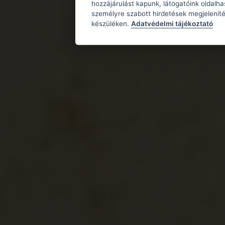
hozzájárulást kapunk, látogatóink oldalh
személyre szabott hirdetések megjeleníté
készüléken.
Adatvédelmi tájékoztató