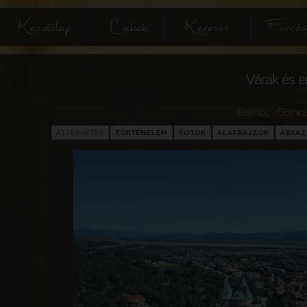
Kezdőlap
Cikkek
Keresés
Forrás
Várak és e
Bajmóc - Bojnic
ÁTTEKINTÉS
TÖRTÉNELEM
FOTÓK
ALAPRAJZOK
ÁBRÁ