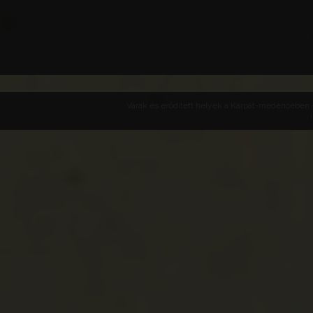
Várak és erődített helyek a Kárpát-medencében -