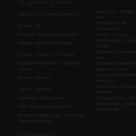
Új feltöltések, frissítések
Sajógömör - Várhegy 
Sajógömör - Őrtorony, elővédmű
vára
Feketeváros - Vár -
Tornalja - Vár
Városerődítés
Szalonna - Református templom
Meszes - Várhegy
Pusztacsalád - Szolga
Rakaca - A templom erődfala
várhely
Csehberek, Cseh-Bréz
Imbach - Imbach II., „Im Turner”
vára
Csehberek, Cseh-Brézó - Szlatina II.
Csehberek, Cseh-Bréz
erődítés
Szlatina I. sáncvár
Háromudvar - Erődítet
Tömörd - Ilonavár
templom
Rimabrézó - Evangéli
Dömös - Árpádvár
templom
Alsócsitár - Zsibrica hegy
Nyitragerencsér - Vár
Vulkapordány - Várhe
Kiéte - Evangélikus templom
(feltételezett)
Oroszlány (Majkpuszta) - Premontrei
Prépostság Romjai
Mobilalkalmazás