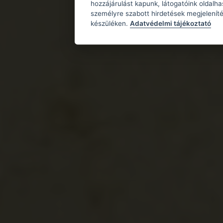
hozzájárulást kapunk, látogatóink oldalh
személyre szabott hirdetések megjeleníté
készüléken.
Adatvédelmi tájékoztató