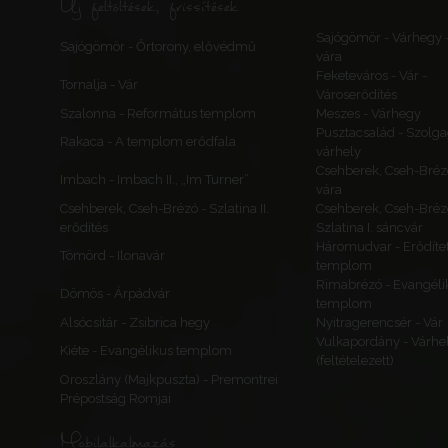
Új feltöltések, frissítések
Sajógömör - Várhegy 
Sajógömör - Őrtorony, elővédmű
vára
Feketeváros - Vár -
Tornalja - Vár
Városerődítés
Szalonna - Református templom
Meszes - Várhegy
Pusztacsalád - Szolga
Rakaca - A templom erődfala
várhely
Csehberek, Cseh-Bréz
Imbach - Imbach II., „Im Turner”
vára
Csehberek, Cseh-Brézó - Szlatina II.
Csehberek, Cseh-Bréz
erődítés
Szlatina I. sáncvár
Háromudvar - Erődítet
Tömörd - Ilonavár
templom
Rimabrézó - Evangéli
Dömös - Árpádvár
templom
Alsócsitár - Zsibrica hegy
Nyitragerencsér - Vár
Vulkapordány - Várhe
Kiéte - Evangélikus templom
(feltételezett)
Oroszlány (Majkpuszta) - Premontrei
Prépostság Romjai
Mobilalkalmazás