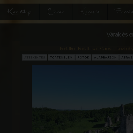
Kezdőlap
Cikkek
Keresés
Forrás
Várak és e
Korlátkő - Korlátfalva - Cerová - Rozbehy
ÁTTEKINTÉS
TÖRTÉNELEM
FOTÓK
ALAPRAJZOK
ÁBRÁ