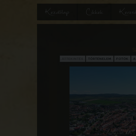
Kezdőlap
Cikkek
Keres
S
ÁTTEKINTÉS
TÖRTÉNELEM
FOTÓK
A