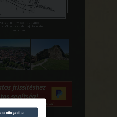
Válasszon fényképet az alábbi
riából, vagy az alaprajz ikonjaira
kattintva.
zes elfogadása