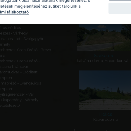
Kapcsolódó látnivalók
 látogatóink oldalhasználatának megértéséhez, s
detések megjelenítéséhez sütiket tárolunk a
ajógömör - Várhegy - Gömör
mi tájékoztató
ára
eketeváros - Vár -
ároserődítés
eszes - Várhegy
usztacsalád - Szolgagyőr,
árhely
sehberek, Cseh-Brézó - Brezó
Szakolca
ára
Kálvária-domb, Árpád-kori vár
sehberek, Cseh-Brézó -
zlatina I. sáncvár
áromudvar - Erődített
emplom
imabrézó - Evangélikus
emplom
yitragerencsér - Vár
ulkapordány - Várhely
feltételezett)
Holics
Kálváriadomb