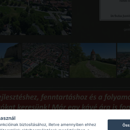
galé
használ
unkcióinak biztosításához, illetve amennyiben ehhez
Öss