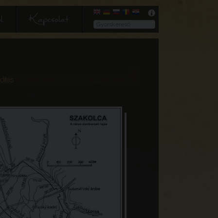
l
Kapcsolat
dítés