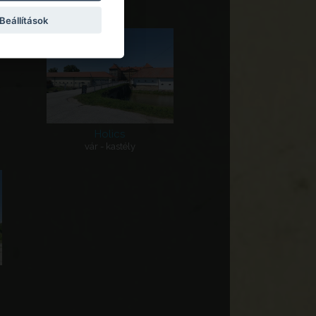
Beállítások
Holics
vár - kastély