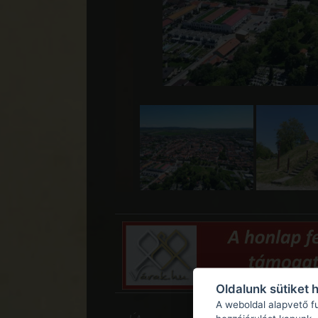
Oldalunk sütiket 
A weboldal alapvető f