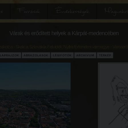
és
Források
Érdekességek
Magunkró
Várak és erődített helyek a Kárpát-medencében
zakolca - Skalica
,
Szlovákia
,
Felvidék
,
Nyitra történelmi vármegye
- Városerő
LAPRAJZOK
ÁBRÁZOLÁSOK
LÉGIFOTÓK
ARCHÍVUM
TÉRKÉP