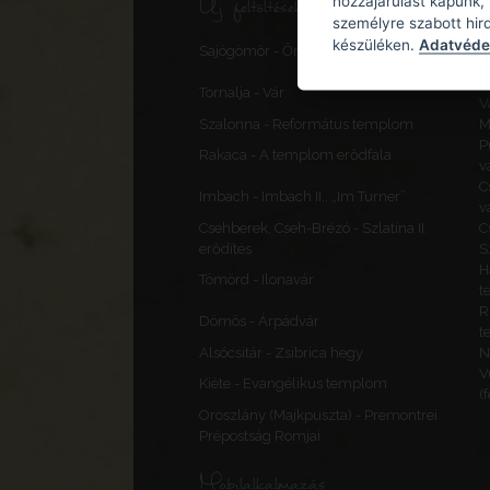
Új feltöltések, frissítések
hozzájárulást kapunk,
személyre szabott hir
S
készüléken.
Adatvédel
Sajógömör - Őrtorony, elővédmű
v
F
Tornalja - Vár
V
Szalonna - Református templom
M
P
Rakaca - A templom erődfala
v
C
Imbach - Imbach II., „Im Turner”
v
Csehberek, Cseh-Brézó - Szlatina II.
C
erődítés
S
H
Tömörd - Ilonavár
t
R
Dömös - Árpádvár
t
Alsócsitár - Zsibrica hegy
N
V
Kiéte - Evangélikus templom
(
Oroszlány (Majkpuszta) - Premontrei
Prépostság Romjai
Mobilalkalmazás