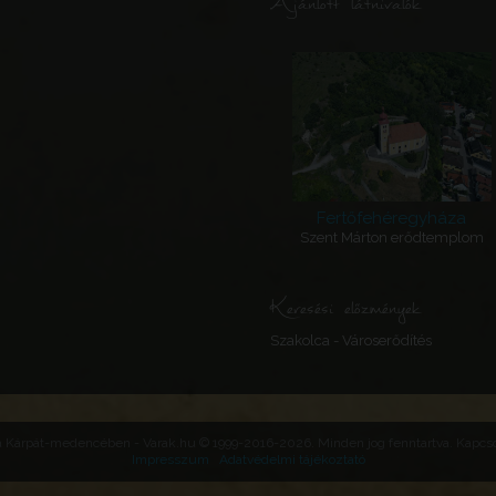
Ajánlott látnivalók
Fertőfehéregyháza
Szent Márton erődtemplom
Keresési előzmények
Szakolca - Városerődítés
 a Kárpát-medencében - Varak.hu © 1999-2016-2026. Minden jog fenntartva. Kapcsol
Impresszum
Adatvédelmi tájékoztató