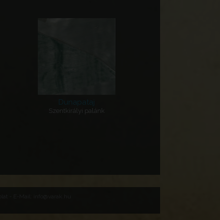
Dunapataj
Szentkirályi palánk
at - E-Mail: info@varak.hu