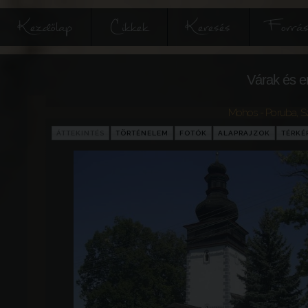
Kezdőlap
Cikkek
Keresés
Forrás
Várak és e
Mohos - Poruba
,
S
ÁTTEKINTÉS
TÖRTÉNELEM
FOTÓK
ALAPRAJZOK
TÉRKÉ