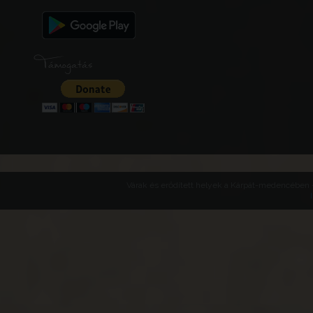
Támogatás
Várak és erődített helyek a Kárpát-medencében -