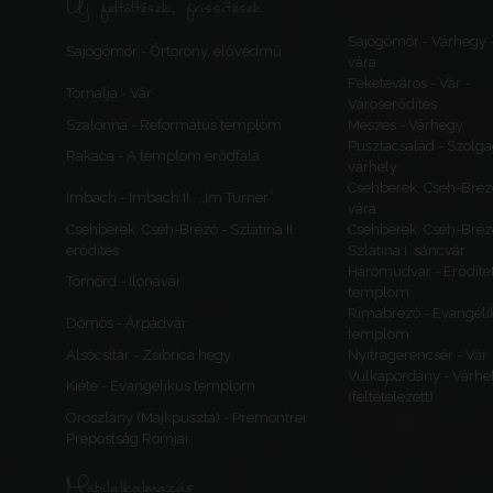
Új feltöltések, frissítések
Sajógömör - Várhegy 
Sajógömör - Őrtorony, elővédmű
vára
Feketeváros - Vár -
Tornalja - Vár
Városerődítés
Szalonna - Református templom
Meszes - Várhegy
Pusztacsalád - Szolga
Rakaca - A templom erődfala
várhely
Csehberek, Cseh-Bréz
Imbach - Imbach II., „Im Turner”
vára
Csehberek, Cseh-Brézó - Szlatina II.
Csehberek, Cseh-Bréz
erődítés
Szlatina I. sáncvár
Háromudvar - Erődítet
Tömörd - Ilonavár
templom
Rimabrézó - Evangéli
Dömös - Árpádvár
templom
Alsócsitár - Zsibrica hegy
Nyitragerencsér - Vár
Vulkapordány - Várhe
Kiéte - Evangélikus templom
(feltételezett)
Oroszlány (Majkpuszta) - Premontrei
Prépostság Romjai
Mobilalkalmazás