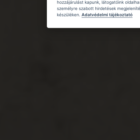
hozzájárulást kapunk, látogatóink oldalh
személyre szabott hirdetések megjeleníté
készüléken.
Adatvédelmi tájékoztató