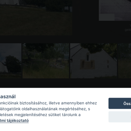
galé
használ
unkcióinak biztosításához, illetve amennyiben ehhez
Öss
 látogatóink oldalhasználatának megértéséhez, s
detések megjelenítéséhez sütiket tárolunk a
mi tájékoztató