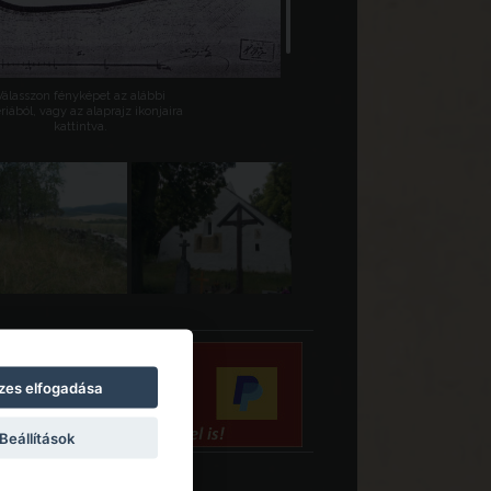
Válasszon fényképet az alábbi
riából, vagy az alaprajz ikonjaira
kattintva.
zes elfogadása
Beállítások