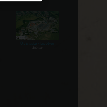
Újvároska - Lipótvár
Lipótvár