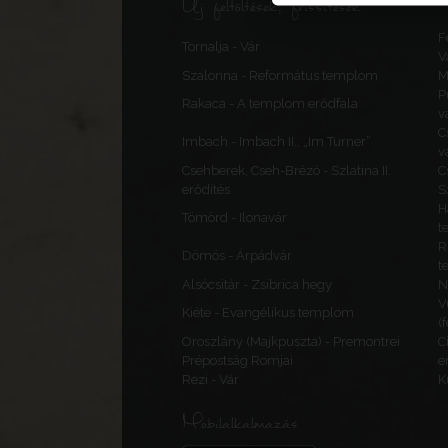
Új feltöltések, frissítések
F
Tornalja - Vár
V
Szalonna - Református templom
M
P
Rakaca - A templom erődfala
v
C
Imbach - Imbach II., „Im Turner”
v
Csehberek, Cseh-Brézó - Szlatina II.
C
erődítés
S
H
Tömörd - Ilonavár
t
R
Dömös - Árpádvár
t
Alsócsitár - Zsibrica hegy
N
V
Kiéte - Evangélikus templom
(
Oroszlány (Majkpuszta) - Premontrei
C
Prépostság Romjai
e
Rezi - Vár
K
Mobilalkalmazás