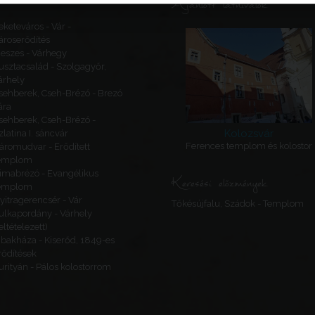
Ajánlott látnivalók
eketeváros - Vár -
ároserődítés
eszes - Várhegy
usztacsalád - Szolgagyőr,
árhely
sehberek, Cseh-Brézó - Brezó
ára
sehberek, Cseh-Brézó -
Kolozsvár
zlatina I. sáncvár
Ferences templom és kolostor
áromudvar - Erődített
emplom
imabrézó - Evangélikus
Keresési előzmények
emplom
yitragerencsér - Vár
Tőkésújfalu, Szádok - Templom
ulkapordány - Várhely
feltételezett)
ibakháza - Kiserőd, 1849-es
rődítések
urityán - Pálos kolostorrom