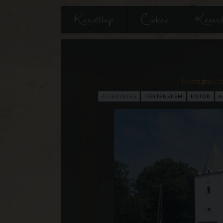
Kezdőlap
Cikkek
Keres
Tőkésújfalu, 
ÁTTEKINTÉS
TÖRTÉNELEM
FOTÓK
A