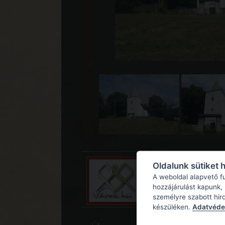
Oldalunk sütiket 
A weboldal alapvető f
hozzájárulást kapunk,
személyre szabott hir
készüléken.
Adatvédel