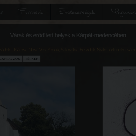
és
Források
Érdekességek
Magunkró
Várak és erődített helyek a Kárpát-medencében
Szádok - Klátova Nová Ves, Sádok
,
Szlovákia
,
Felvidék
,
Nyitra történelmi vá
LAPRAJZOK
TÉRKÉP