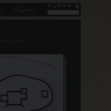
l
Kapcsolat
rmegye
- Templom