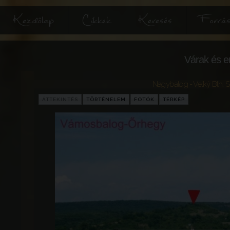
Kezdőlap
Cikkek
Keresés
Forrás
Várak és e
Nagybalog - Veľký Blh
,
S
ÁTTEKINTÉS
TÖRTÉNELEM
FOTÓK
TÉRKÉP