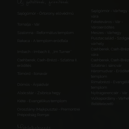
Új feltöltések, frissítések
Sajógömör - Várhegy 
Sajógömör - Őrtorony, elővédmű
vára
Feketeváros - Vár -
Tornalja - Vár
Városerődítés
Szalonna - Református templom
Meszes - Várhegy
Pusztacsalád - Szolga
Rakaca - A templom erődfala
várhely
Csehberek, Cseh-Bréz
Imbach - Imbach II., „Im Turner”
vára
Csehberek, Cseh-Brézó - Szlatina II.
Csehberek, Cseh-Bréz
erődítés
Szlatina I. sáncvár
Háromudvar - Erődítet
Tömörd - Ilonavár
templom
Rimabrézó - Evangéli
Dömös - Árpádvár
templom
Alsócsitár - Zsibrica hegy
Nyitragerencsér - Vár
Vulkapordány - Várhe
Kiéte - Evangélikus templom
(feltételezett)
Oroszlány (Majkpuszta) - Premontrei
Prépostság Romjai
Mobilalkalmazás