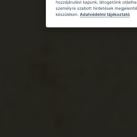
hozzájárulást kapunk, látogatóink oldalh
személyre szabott hirdetések megjeleníté
készüléken.
Adatvédelmi tájékoztató