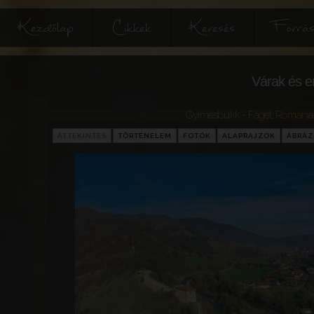
Kezdőlap
Cikkek
Keresés
Forrás
Várak és e
Gyimesbükk - Făget
,
Románia
ÁTTEKINTÉS
TÖRTÉNELEM
FOTÓK
ALAPRAJZOK
ÁBRÁ