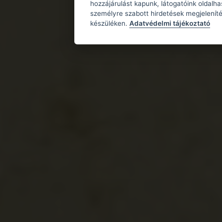
hozzájárulást kapunk, látogatóink oldalh
személyre szabott hirdetések megjeleníté
készüléken.
Adatvédelmi tájékoztató