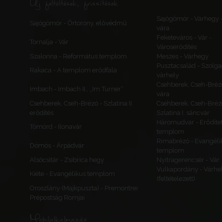
Új feltöltések, frissítések
Sajógömör - Várhegy 
Sajógömör - Őrtorony, elővédmű
vára
Feketeváros - Vár -
Tornalja - Vár
Városerődítés
Szalonna - Református templom
Meszes - Várhegy
Pusztacsalád - Szolga
Rakaca - A templom erődfala
várhely
Csehberek, Cseh-Bréz
Imbach - Imbach II., „Im Turner”
vára
Csehberek, Cseh-Brézó - Szlatina II.
Csehberek, Cseh-Bréz
erődítés
Szlatina I. sáncvár
Háromudvar - Erődítet
Tömörd - Ilonavár
templom
Rimabrézó - Evangéli
Dömös - Árpádvár
templom
Alsócsitár - Zsibrica hegy
Nyitragerencsér - Vár
Vulkapordány - Várhe
Kiéte - Evangélikus templom
(feltételezett)
Oroszlány (Majkpuszta) - Premontrei
Prépostság Romjai
Mobilalkalmazás