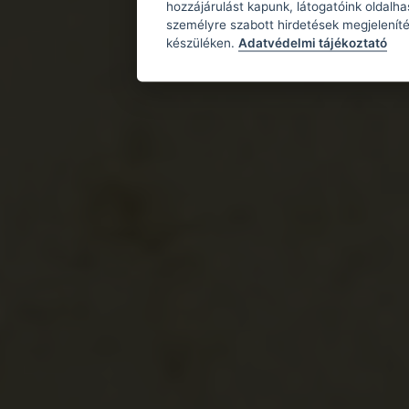
hozzájárulást kapunk, látogatóink oldalh
személyre szabott hirdetések megjeleníté
készüléken.
Adatvédelmi tájékoztató