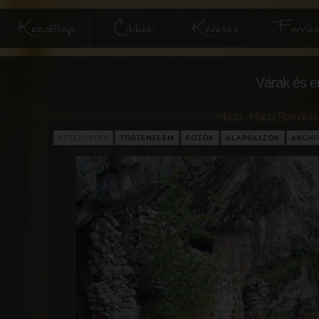
Kezdőlap
Cikkek
Keresés
Forrás
Várak és e
Máda - Mada
,
Románia
ÁTTEKINTÉS
TÖRTÉNELEM
FOTÓK
ALAPRAJZOK
ARCH