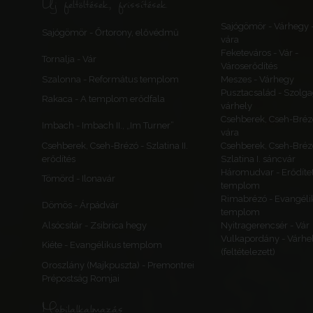
Új feltöltések, frissítések
Sajógömör - Várhegy 
Sajógömör - Őrtorony, elővédmű
vára
Feketeváros - Vár -
Tornalja - Vár
Városerődítés
Szalonna - Református templom
Meszes - Várhegy
Pusztacsalád - Szolga
Rakaca - A templom erődfala
várhely
Csehberek, Cseh-Bréz
Imbach - Imbach II., „Im Turner”
vára
Csehberek, Cseh-Brézó - Szlatina II.
Csehberek, Cseh-Bréz
erődítés
Szlatina I. sáncvár
Háromudvar - Erődítet
Tömörd - Ilonavár
templom
Rimabrézó - Evangéli
Dömös - Árpádvár
templom
Alsócsitár - Zsibrica hegy
Nyitragerencsér - Vár
Vulkapordány - Várhe
Kiéte - Evangélikus templom
(feltételezett)
Oroszlány (Majkpuszta) - Premontrei
Prépostság Romjai
Mobilalkalmazás