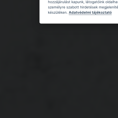
hozzájárulást kapunk, látogatóink oldalh
személyre szabott hirdetések megjeleníté
készüléken.
Adatvédelmi tájékoztató