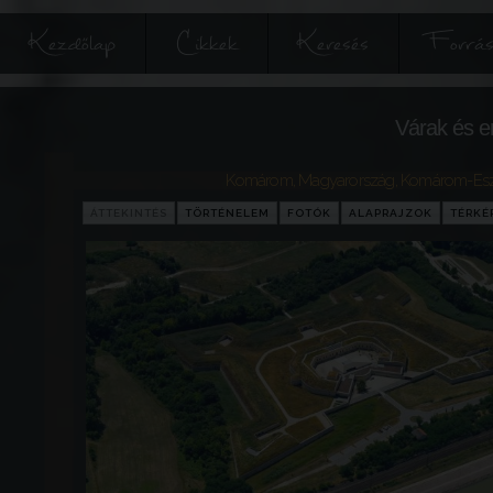
Kezdőlap
Cikkek
Keresés
Forrás
Várak és e
Komárom
,
Magyarország
,
Komárom-Esz
ÁTTEKINTÉS
TÖRTÉNELEM
FOTÓK
ALAPRAJZOK
TÉRKÉ