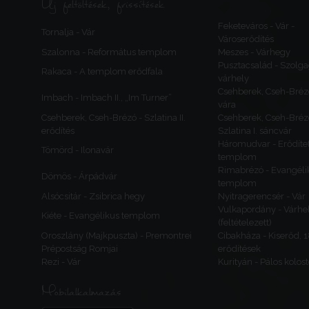
Új feltöltések, frissítések
Feketeváros - Vár -
Tornalja - Vár
Városerődítés
Szalonna - Református templom
Meszes - Várhegy
Pusztacsalád - Szolga
Rakaca - A templom erődfala
várhely
Csehberek, Cseh-Bréz
Imbach - Imbach II., „Im Turner”
vára
Csehberek, Cseh-Brézó - Szlatina II.
Csehberek, Cseh-Bréz
erődítés
Szlatina I. sáncvár
Háromudvar - Erődítet
Tömörd - Ilonavár
templom
Rimabrézó - Evangéli
Dömös - Árpádvár
templom
Alsócsitár - Zsibrica hegy
Nyitragerencsér - Vár
Vulkapordány - Várhe
Kiéte - Evangélikus templom
(feltételezett)
Oroszlány (Majkpuszta) - Premontrei
Cibakháza - Kiserőd, 
Prépostság Romjai
erődítések
Rezi - Vár
Kurityán - Pálos kolos
Mobilalkalmazás