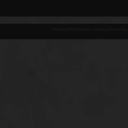
Várak és erődített helyek a Kárpát-medencében -