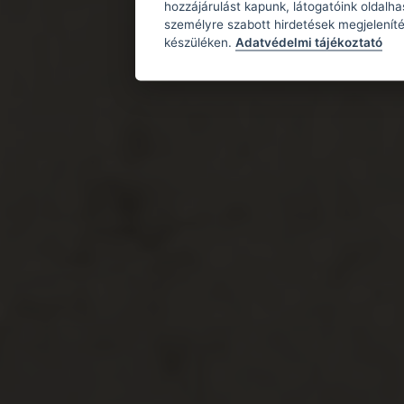
hozzájárulást kapunk, látogatóink oldalh
személyre szabott hirdetések megjeleníté
készüléken.
Adatvédelmi tájékoztató