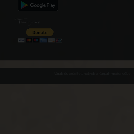
Támogatás
Várak és erődített helyek a Kárpát-medencében -