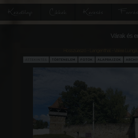
Kezdőlap
Cikkek
Keresés
Forrás
Várak és e
Hosszúaszó - Langenthal - Valea Lungă
ÁTTEKINTÉS
TÖRTÉNELEM
FOTÓK
ALAPRAJZOK
ARCH