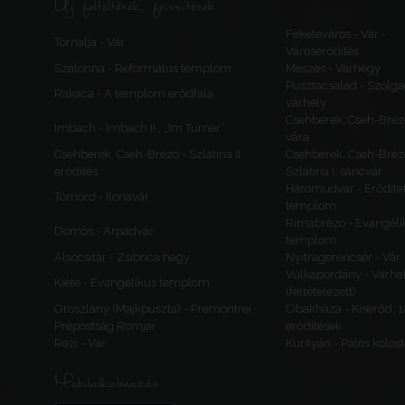
Új feltöltések, frissítések
Feketeváros - Vár -
Tornalja - Vár
Városerődítés
Szalonna - Református templom
Meszes - Várhegy
Pusztacsalád - Szolga
Rakaca - A templom erődfala
várhely
Csehberek, Cseh-Bréz
Imbach - Imbach II., „Im Turner”
vára
Csehberek, Cseh-Brézó - Szlatina II.
Csehberek, Cseh-Bréz
erődítés
Szlatina I. sáncvár
Háromudvar - Erődítet
Tömörd - Ilonavár
templom
Rimabrézó - Evangéli
Dömös - Árpádvár
templom
Alsócsitár - Zsibrica hegy
Nyitragerencsér - Vár
Vulkapordány - Várhe
Kiéte - Evangélikus templom
(feltételezett)
Oroszlány (Majkpuszta) - Premontrei
Cibakháza - Kiserőd, 
Prépostság Romjai
erődítések
Rezi - Vár
Kurityán - Pálos kolos
Mobilalkalmazás