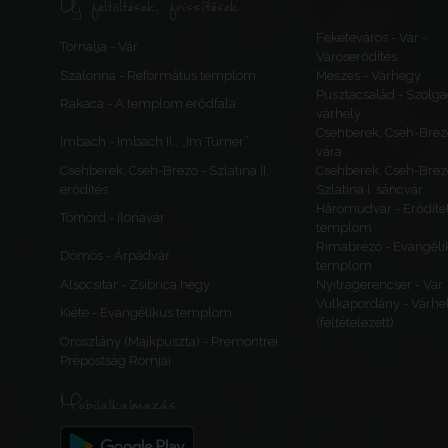
Új feltöltések, frissítések
Feketeváros - Vár -
Tornalja - Vár
Városerődítés
Szalonna - Református templom
Meszes - Várhegy
Pusztacsalád - Szolga
Rakaca - A templom erődfala
várhely
Csehberek, Cseh-Bréz
Imbach - Imbach II., „Im Turner”
vára
Csehberek, Cseh-Brézó - Szlatina II.
Csehberek, Cseh-Bréz
erődítés
Szlatina I. sáncvár
Háromudvar - Erődítet
Tömörd - Ilonavár
templom
Rimabrézó - Evangéli
Dömös - Árpádvár
templom
Alsócsitár - Zsibrica hegy
Nyitragerencsér - Vár
Vulkapordány - Várhe
Kiéte - Evangélikus templom
(feltételezett)
Oroszlány (Majkpuszta) - Premontrei
Prépostság Romjai
Mobilalkalmazás