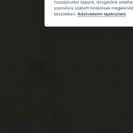
hozzájárulást kapunk, látogatóink oldalh
személyre szabott hirdetések megjeleníté
készüléken.
Adatvédelmi tájékoztató