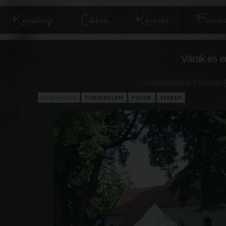
Kezdőlap
Cikkek
Keresés
Forrás
Várak és e
Csíkmindszent - Misentea
,
ÁTTEKINTÉS
TÖRTÉNELEM
FOTÓK
TÉRKÉP