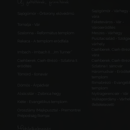
Új feltöltések, frissítések
Sajógömör - Várhegy 
Sajógömör - Őrtorony, elővédmű
vára
Feketeváros - Vár -
Tornalja - Vár
Városerődítés
Szalonna - Református templom
Meszes - Várhegy
Pusztacsalád - Szolga
Rakaca - A templom erődfala
várhely
Csehberek, Cseh-Bréz
Imbach - Imbach II., „Im Turner”
vára
Csehberek, Cseh-Brézó - Szlatina II.
Csehberek, Cseh-Bréz
erődítés
Szlatina I. sáncvár
Háromudvar - Erődítet
Tömörd - Ilonavár
templom
Rimabrézó - Evangéli
Dömös - Árpádvár
templom
Alsócsitár - Zsibrica hegy
Nyitragerencsér - Vár
Vulkapordány - Várhe
Kiéte - Evangélikus templom
(feltételezett)
Oroszlány (Majkpuszta) - Premontrei
Prépostság Romjai
Mobilalkalmazás