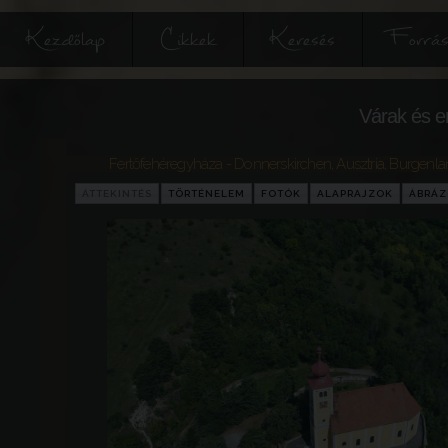
Kezdőlap
Cikkek
Keresés
Forrás
Várak és e
Fertőfehéregyháza - Donnerskirchen
,
Ausztria
,
Burgenla
ÁTTEKINTÉS
TÖRTÉNELEM
FOTÓK
ALAPRAJZOK
ÁBRÁ