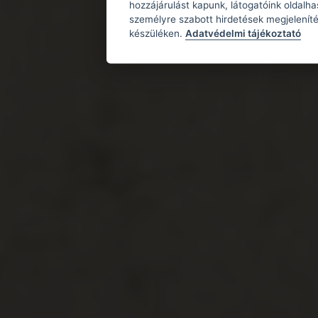
hozzájárulást kapunk, látogatóink oldalh
személyre szabott hirdetések megjeleníté
készüléken.
Adatvédelmi tájékoztató