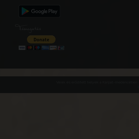
Támogatás
Várak és erődített helyek a Kárpát-medencében -