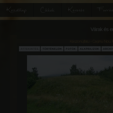
Kezdőlap
Cikkek
Keresés
Forrás
Várak és e
Kászonújfalu - Caşinu Nou
,
ÁTTEKINTÉS
TÖRTÉNELEM
FOTÓK
ALAPRAJZOK
ARCH