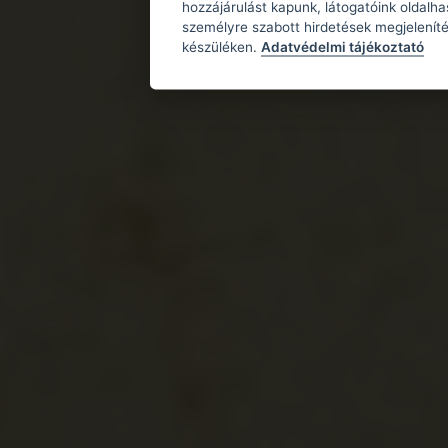
hozzájárulást kapunk, látogatóink oldalh
személyre szabott hirdetések megjeleníté
készüléken.
Adatvédelmi tájékoztató