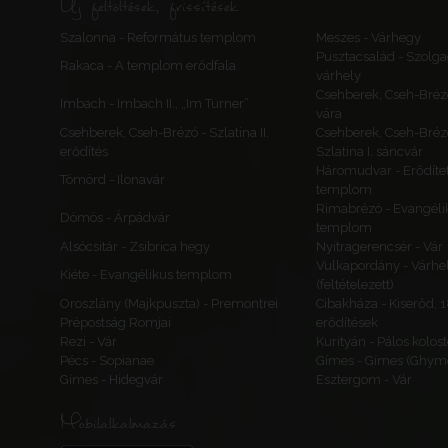
Új feltöltések, frissítések
Szalonna - Református templom
Meszes - Várhegy
Pusztacsalád - Szolga
Rakaca - A templom erődfala
várhely
Csehberek, Cseh-Bréz
Imbach - Imbach II., „Im Turner”
vára
Csehberek, Cseh-Brézó - Szlatina II.
Csehberek, Cseh-Bréz
erődítés
Szlatina I. sáncvár
Háromudvar - Erődítet
Tömörd - Ilonavár
templom
Rimabrézó - Evangéli
Dömös - Árpádvár
templom
Alsócsitár - Zsibrica hegy
Nyitragerencsér - Vár
Vulkapordány - Várhe
Kiéte - Evangélikus templom
(feltételezett)
Oroszlány (Majkpuszta) - Premontrei
Cibakháza - Kiserőd, 
Prépostság Romjai
erődítések
Rezi - Vár
Kurityán - Pálos kolos
Pécs - Sopianae
Gímes - Gímes (Ghyme
Gímes - Hidegvár
Esztergom - Vár
Mobilalkalmazás