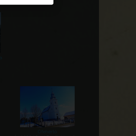
a
Ófehértó