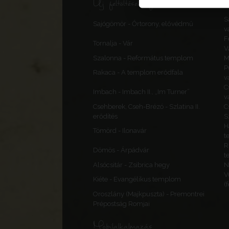
Új feltöltések, frissítések
S
Sajógömör - Őrtorony, elővédmű
v
F
Tornalja - Vár
V
Szalonna - Református templom
M
P
Rakaca - A templom erődfala
v
C
Imbach - Imbach II., „Im Turner”
v
Csehberek, Cseh-Brézó - Szlatina II.
C
erődítés
S
H
Tömörd - Ilonavár
t
R
Dömös - Árpádvár
t
Alsócsitár - Zsibrica hegy
N
V
Kiéte - Evangélikus templom
(
Oroszlány (Majkpuszta) - Premontrei
Prépostság Romjai
Mobilalkalmazás