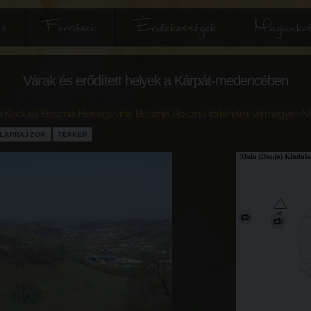
és
Források
Érdekességek
Magunkró
Várak és erődített helyek a Kárpát-medencében
a Kladuša
,
Bosznia-Hercegovina
,
Bosznia
,
Bosznia történelmi vármegye
- Ma
LAPRAJZOK
TÉRKÉP