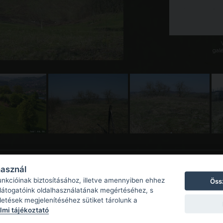
galé
használ
unkcióinak biztosításához, illetve amennyiben ehhez
Öss
 látogatóink oldalhasználatának megértéséhez, s
detések megjelenítéséhez sütiket tárolunk a
mi tájékoztató