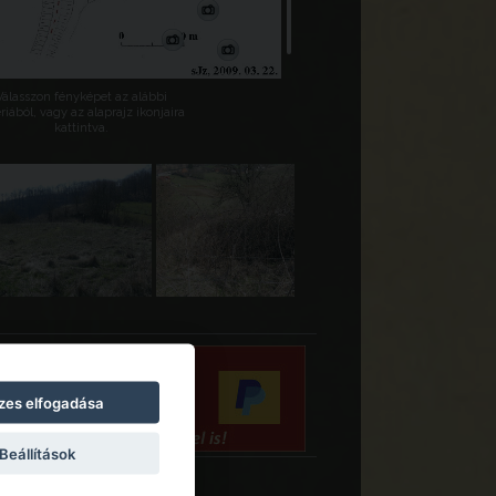
Válasszon fényképet az alábbi
riából, vagy az alaprajz ikonjaira
kattintva.
zes elfogadása
Beállítások