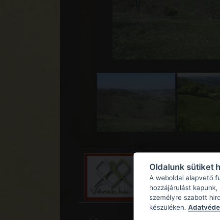
Oldalunk sütiket 
A weboldal alapvető f
hozzájárulást kapunk,
személyre szabott hir
készüléken.
Adatvédel