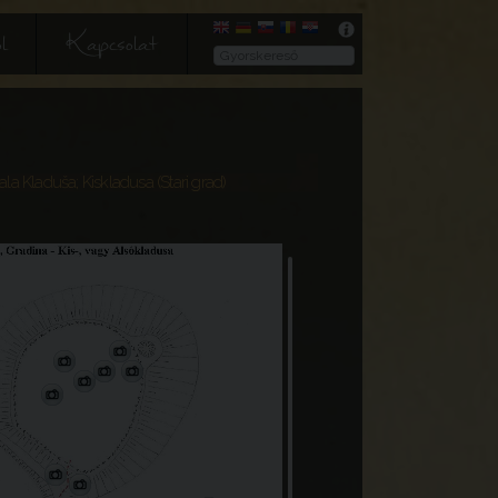
l
Kapcsolat
la Kladuša; Kiskladusa (Stari grad)