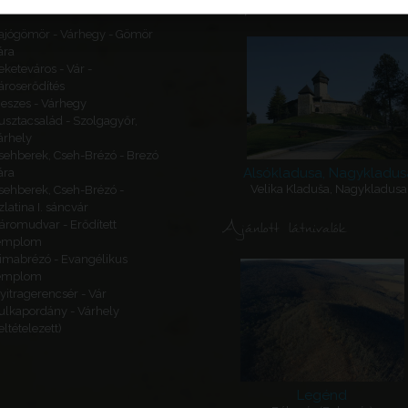
Kapcsolódó látnivalók
ajógömör - Várhegy - Gömör
ára
eketeváros - Vár -
ároserődítés
eszes - Várhegy
usztacsalád - Szolgagyőr,
árhely
sehberek, Cseh-Brézó - Brezó
Alsókladusa, Nagykladus
ára
Velika Kladuša, Nagykladusa
sehberek, Cseh-Brézó -
zlatina I. sáncvár
Ajánlott látnivalók
áromudvar - Erődített
emplom
imabrézó - Evangélikus
emplom
yitragerencsér - Vár
ulkapordány - Várhely
feltételezett)
Legénd