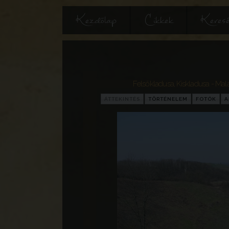
Kezdőlap
Cikkek
Keres
Felsőkladusa, Kiskladusa - Mal
ÁTTEKINTÉS
TÖRTÉNELEM
FOTÓK
A