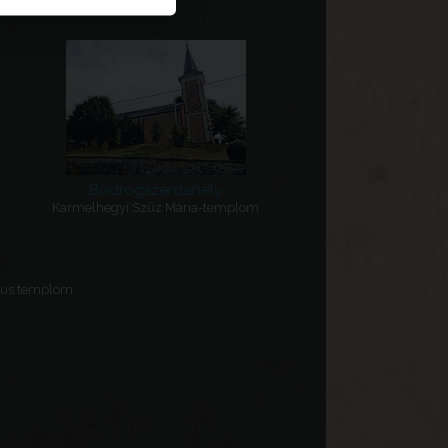
Bodrogszerdahely
Karmelhegyi Szűz Mária-templom
tus templom