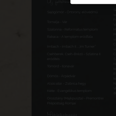
Új feltöltések, frissítések
S
Sajógömör - Őrtorony, elővédmű
v
F
Tornalja - Vár
V
Szalonna - Református templom
M
P
Rakaca - A templom erődfala
v
C
Imbach - Imbach II., „Im Turner”
v
Csehberek, Cseh-Brézó - Szlatina II.
C
erődítés
S
H
Tömörd - Ilonavár
t
R
Dömös - Árpádvár
t
Alsócsitár - Zsibrica hegy
N
V
Kiéte - Evangélikus templom
(
Oroszlány (Majkpuszta) - Premontrei
Prépostság Romjai
Mobilalkalmazás