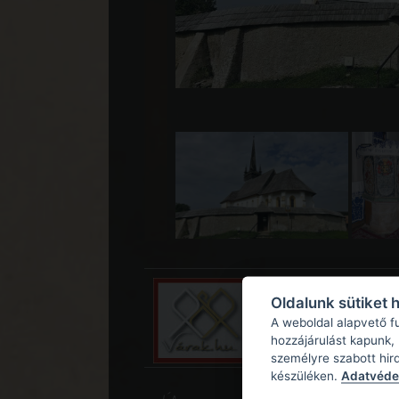
Oldalunk sütiket 
A weboldal alapvető f
hozzájárulást kapunk,
személyre szabott hir
készüléken.
Adatvédel