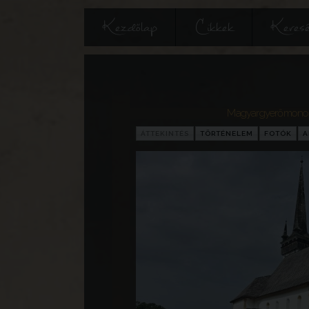
Kezdőlap
Cikkek
Keres
Magyargyerőmonost
ÁTTEKINTÉS
TÖRTÉNELEM
FOTÓK
A