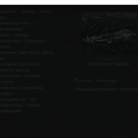
Ajánlott látnivalók
ajógömör - Várhegy - Gömör
ára
eketeváros - Vár -
ároserődítés
eszes - Várhegy
usztacsalád - Szolgagyőr,
árhely
sehberek, Cseh-Brézó - Brezó
Budapest
ára
Gellért-hegy, Citadella
sehberek, Cseh-Brézó -
zlatina I. sáncvár
áromudvar - Erődített
Keresési előzmények
emplom
imabrézó - Evangélikus
Magyargyerőmonostor - Reformá
emplom
yitragerencsér - Vár
ulkapordány - Várhely
feltételezett)