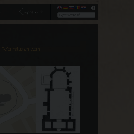
l
Kapcsolat
- Református templom