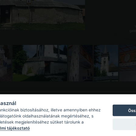
galé
használ
unkcióinak biztosításához, illetve amennyiben ehhez
Öss
 látogatóink oldalhasználatának megértéséhez, s
detések megjelenítéséhez sütiket tárolunk a
mi tájékoztató