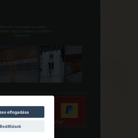
Válasszon fényképet az alábbi
riából, vagy az alaprajz ikonjaira
kattintva.
zes elfogadása
Beállítások