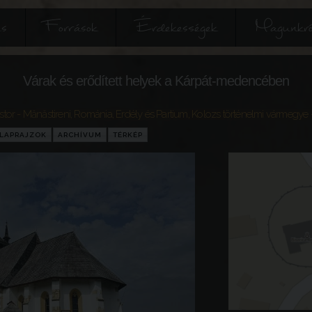
és
Források
Érdekességek
Magunkró
Várak és erődített helyek a Kárpát-medencében
or - Mănăstireni
,
Románia
,
Erdély és Partium
,
Kolozs történelmi vármegye
LAPRAJZOK
ARCHÍVUM
TÉRKÉP