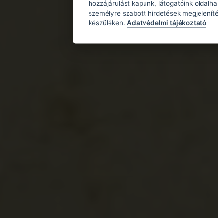
hozzájárulást kapunk, látogatóink oldalh
személyre szabott hirdetések megjeleníté
készüléken.
Adatvédelmi tájékoztató