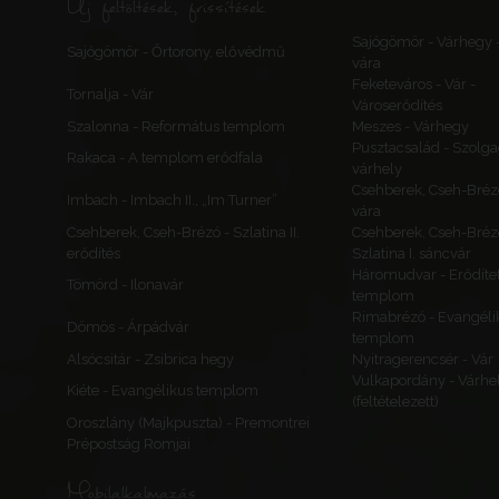
Új feltöltések, frissítések
Sajógömör - Várhegy 
Sajógömör - Őrtorony, elővédmű
vára
Feketeváros - Vár -
Tornalja - Vár
Városerődítés
Szalonna - Református templom
Meszes - Várhegy
Pusztacsalád - Szolga
Rakaca - A templom erődfala
várhely
Csehberek, Cseh-Bréz
Imbach - Imbach II., „Im Turner”
vára
Csehberek, Cseh-Brézó - Szlatina II.
Csehberek, Cseh-Bréz
erődítés
Szlatina I. sáncvár
Háromudvar - Erődítet
Tömörd - Ilonavár
templom
Rimabrézó - Evangéli
Dömös - Árpádvár
templom
Alsócsitár - Zsibrica hegy
Nyitragerencsér - Vár
Vulkapordány - Várhe
Kiéte - Evangélikus templom
(feltételezett)
Oroszlány (Majkpuszta) - Premontrei
Prépostság Romjai
Mobilalkalmazás