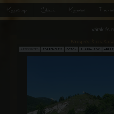
Kezdőlap
Cikkek
Keresés
Forrás
Várak és e
Báncsipkés - Šípkov
,
Szlová
ÁTTEKINTÉS
TÖRTÉNELEM
FOTÓK
ALAPRAJZOK
ÁBRÁ