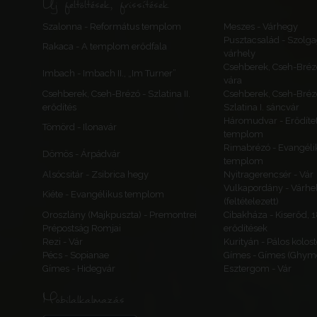
Új feltöltések, frissítések
Szalonna - Református templom
Meszes - Várhegy
Pusztacsalád - Szolga
Rakaca - A templom erődfala
várhely
Csehberek, Cseh-Bréz
Imbach - Imbach II., „Im Turner”
vára
Csehberek, Cseh-Brézó - Szlatina II.
Csehberek, Cseh-Bréz
erődítés
Szlatina I. sáncvár
Háromudvar - Erődítet
Tömörd - Ilonavár
templom
Rimabrézó - Evangéli
Dömös - Árpádvár
templom
Alsócsitár - Zsibrica hegy
Nyitragerencsér - Vár
Vulkapordány - Várhe
Kiéte - Evangélikus templom
(feltételezett)
Oroszlány (Majkpuszta) - Premontrei
Cibakháza - Kiserőd, 
Prépostság Romjai
erődítések
Rezi - Vár
Kurityán - Pálos kolos
Pécs - Sopianae
Gímes - Gímes (Ghyme
Gímes - Hidegvár
Esztergom - Vár
Mobilalkalmazás