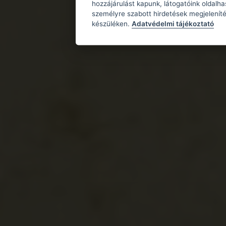
hozzájárulást kapunk, látogatóink oldalh
személyre szabott hirdetések megjeleníté
készüléken.
Adatvédelmi tájékoztató