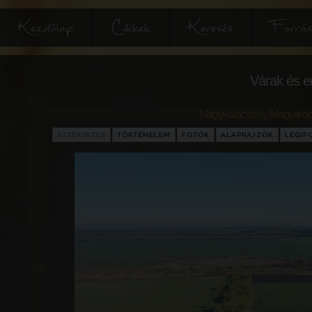
Kezdőlap
Cikkek
Keresés
Forrás
Várak és e
Nagykarácsony
,
Magyaror
ÁTTEKINTÉS
TÖRTÉNELEM
FOTÓK
ALAPRAJZOK
LÉGIF