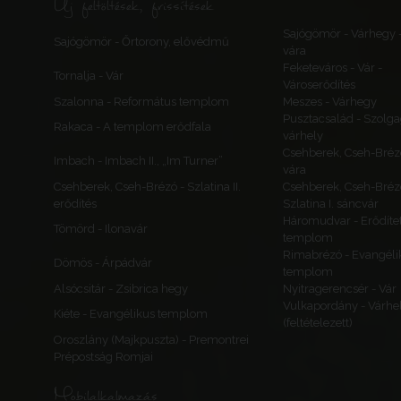
Új feltöltések, frissítések
Sajógömör - Várhegy 
Sajógömör - Őrtorony, elővédmű
vára
Feketeváros - Vár -
Tornalja - Vár
Városerődítés
Szalonna - Református templom
Meszes - Várhegy
Pusztacsalád - Szolga
Rakaca - A templom erődfala
várhely
Csehberek, Cseh-Bréz
Imbach - Imbach II., „Im Turner”
vára
Csehberek, Cseh-Brézó - Szlatina II.
Csehberek, Cseh-Bréz
erődítés
Szlatina I. sáncvár
Háromudvar - Erődítet
Tömörd - Ilonavár
templom
Rimabrézó - Evangéli
Dömös - Árpádvár
templom
Alsócsitár - Zsibrica hegy
Nyitragerencsér - Vár
Vulkapordány - Várhe
Kiéte - Evangélikus templom
(feltételezett)
Oroszlány (Majkpuszta) - Premontrei
Prépostság Romjai
Mobilalkalmazás