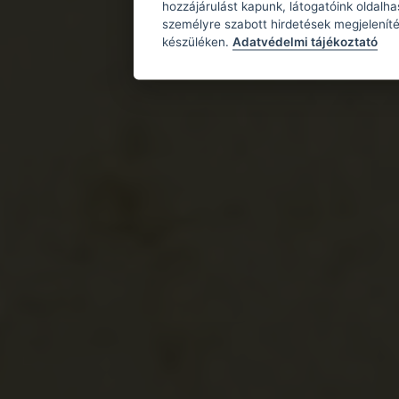
hozzájárulást kapunk, látogatóink oldalh
személyre szabott hirdetések megjeleníté
készüléken.
Adatvédelmi tájékoztató