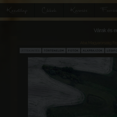
Kezdőlap
Cikkek
Keresés
Forrás
Várak és e
Aba
,
Magyarország
,
Fe
ÁTTEKINTÉS
TÖRTÉNELEM
FOTÓK
ALAPRAJZOK
LÉGIF