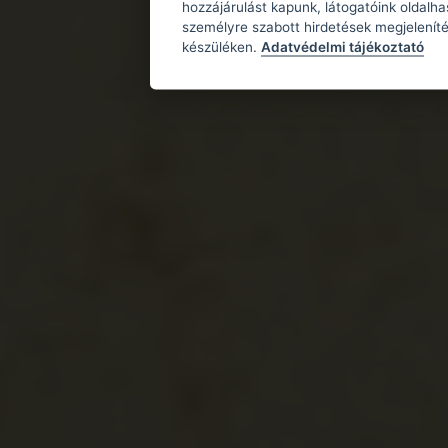
hozzájárulást kapunk, látogatóink oldalh
személyre szabott hirdetések megjeleníté
készüléken.
Adatvédelmi tájékoztató