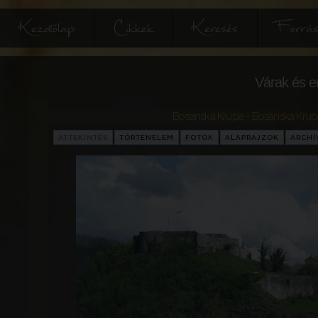
Kezdőlap
Cikkek
Keresés
Forrás
Várak és e
Bosanska Krupa - Bosanska Krup
ÁTTEKINTÉS
TÖRTÉNELEM
FOTÓK
ALAPRAJZOK
ARCH