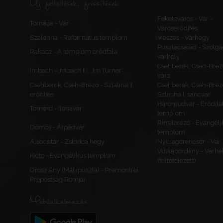
Új feltöltések, frissítések
Feketeváros - Vár -
Tornalja - Vár
Városerődítés
Szalonna - Református templom
Meszes - Várhegy
Pusztacsalád - Szolga
Rakaca - A templom erődfala
várhely
Csehberek, Cseh-Bréz
Imbach - Imbach II., „Im Turner”
vára
Csehberek, Cseh-Brézó - Szlatina II.
Csehberek, Cseh-Bréz
erődítés
Szlatina I. sáncvár
Háromudvar - Erődítet
Tömörd - Ilonavár
templom
Rimabrézó - Evangéli
Dömös - Árpádvár
templom
Alsócsitár - Zsibrica hegy
Nyitragerencsér - Vár
Vulkapordány - Várhe
Kiéte - Evangélikus templom
(feltételezett)
Oroszlány (Majkpuszta) - Premontrei
Prépostság Romjai
Mobilalkalmazás