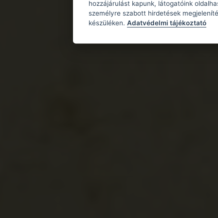
hozzájárulást kapunk, látogatóink oldalh
személyre szabott hirdetések megjeleníté
készüléken.
Adatvédelmi tájékoztató