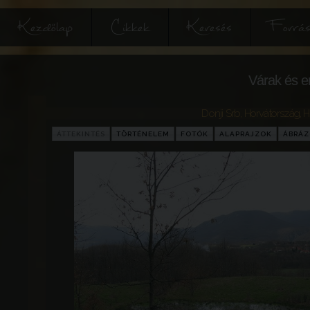
Kezdőlap
Cikkek
Keresés
Forrás
Várak és e
Donji Srb
,
Horvátország
,
H
ÁTTEKINTÉS
TÖRTÉNELEM
FOTÓK
ALAPRAJZOK
ÁBRÁ