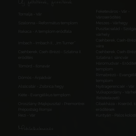
Új feltöltések, frissítések
Feketeváros - Vár -
Tornalja - Vár
Városerődítés
Szalonna - Református templom
Meszes - Várhegy
Pusztacsalád - Szolga
Rakaca - A templom erődfala
várhely
Csehberek, Cseh-Bréz
Imbach - Imbach II., „Im Turner”
vára
Csehberek, Cseh-Brézó - Szlatina II.
Csehberek, Cseh-Bréz
erődítés
Szlatina I. sáncvár
Háromudvar - Erődítet
Tömörd - Ilonavár
templom
Rimabrézó - Evangéli
Dömös - Árpádvár
templom
Alsócsitár - Zsibrica hegy
Nyitragerencsér - Vár
Vulkapordány - Várhe
Kiéte - Evangélikus templom
(feltételezett)
Oroszlány (Majkpuszta) - Premontrei
Cibakháza - Kiserőd, 
Prépostság Romjai
erődítések
Rezi - Vár
Kurityán - Pálos kolos
Mobilalkalmazás