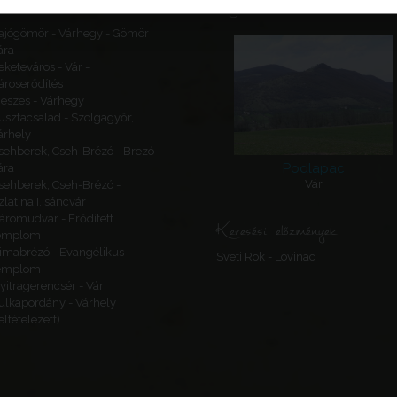
Ajánlott látnivalók
ajógömör - Várhegy - Gömör
ára
eketeváros - Vár -
ároserődítés
eszes - Várhegy
usztacsalád - Szolgagyőr,
árhely
sehberek, Cseh-Brézó - Brezó
Podlapac
ára
Vár
sehberek, Cseh-Brézó -
zlatina I. sáncvár
áromudvar - Erődített
Keresési előzmények
emplom
imabrézó - Evangélikus
Sveti Rok - Lovinac
emplom
yitragerencsér - Vár
ulkapordány - Várhely
feltételezett)