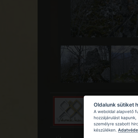
Oldalunk sütiket 
A weboldal alapvető f
hozzájárulást kapunk,
személyre szabott hir
készüléken.
Adatvédel