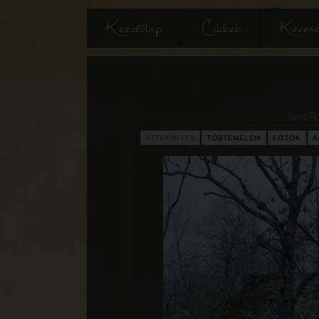
Kezdőlap
Cikkek
Keres
Sveti R
ÁTTEKINTÉS
TÖRTÉNELEM
FOTÓK
A