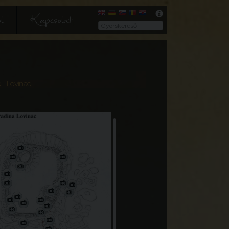
l
Kapcsolat
e
- Lovinac