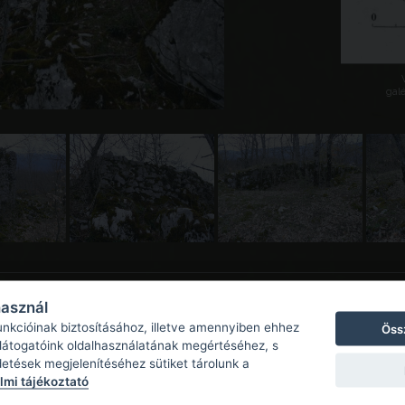
galé
használ
unkcióinak biztosításához, illetve amennyiben ehhez
Öss
 látogatóink oldalhasználatának megértéséhez, s
detések megjelenítéséhez sütiket tárolunk a
mi tájékoztató