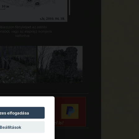
Válasszon fényképet az alábbi
riából, vagy az alaprajz ikonjaira
kattintva.
zes elfogadása
Beállítások