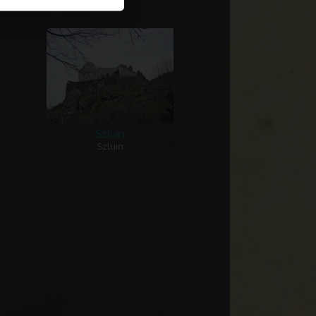
Szluin
Szluin