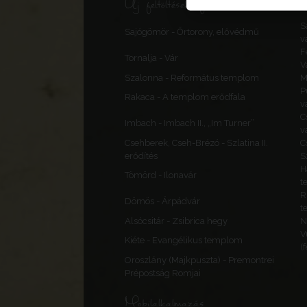
Új feltöltések, frissítések
S
Sajógömör - Őrtorony, elővédmű
v
F
Tornalja - Vár
V
Szalonna - Református templom
M
P
Rakaca - A templom erődfala
v
C
Imbach - Imbach II., „Im Turner”
v
Csehberek, Cseh-Brézó - Szlatina II.
C
erődítés
S
H
Tömörd - Ilonavár
t
R
Dömös - Árpádvár
t
Alsócsitár - Zsibrica hegy
N
V
Kiéte - Evangélikus templom
(
Oroszlány (Majkpuszta) - Premontrei
Prépostság Romjai
Mobilalkalmazás