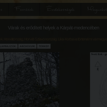
és
Források
Érdekességek
Magunkró
Várak és erődített helyek a Kárpát-medencében
ok
,
Horvátország
,
Horvát-Szlavónország
,
Lika-Korbava történelmi vármegy
LAPRAJZOK
ARCHÍVUM
TÉRKÉP