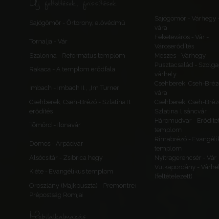
Új feltöltések, frissítések
Sajógömör - Várhegy 
Sajógömör - Őrtorony, elővédmű
vára
Feketeváros - Vár -
Tornalja - Vár
Városerődítés
Szalonna - Református templom
Meszes - Várhegy
Pusztacsalád - Szolga
Rakaca - A templom erődfala
várhely
Csehberek, Cseh-Bréz
Imbach - Imbach II., „Im Turner”
vára
Csehberek, Cseh-Brézó - Szlatina II.
Csehberek, Cseh-Bréz
erődítés
Szlatina I. sáncvár
Háromudvar - Erődítet
Tömörd - Ilonavár
templom
Rimabrézó - Evangéli
Dömös - Árpádvár
templom
Alsócsitár - Zsibrica hegy
Nyitragerencsér - Vár
Vulkapordány - Várhe
Kiéte - Evangélikus templom
(feltételezett)
Oroszlány (Majkpuszta) - Premontrei
Prépostság Romjai
Mobilalkalmazás