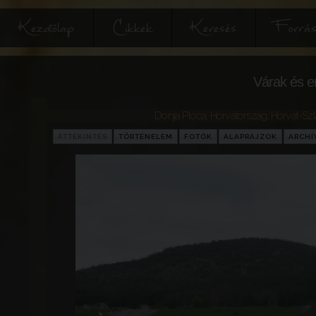
Kezdőlap
Cikkek
Keresés
Forrás
Várak és e
Donja Ploča
,
Horvátország
,
Horvát-Sz
ÁTTEKINTÉS
TÖRTÉNELEM
FOTÓK
ALAPRAJZOK
ARCH