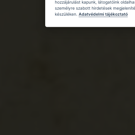
hozzájárulást kapunk, látogatóink oldalh
személyre szabott hirdetések megjeleníté
készüléken.
Adatvédelmi tájékoztató